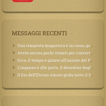
MESSAGGI RECENTI
Una tempesta magnetica è in corso, questa generazione patirà. Il black out non tarderà ad arrivare e tutta la Terra sarà oscurata.
Avete ancora pochi istanti per convertirvi, non perdete tempo, la sciagura arriverà all’improvviso e per chi non si sarà preparato saranno dolori.
Ecco, il tempo è giunto all’unione del Padre con il figlio, non avete che da attendere pochissimo.
L’inganno è alle porte, il disordine degli ordinati urlerà perdono, ma sarà troppo tardi, il tradimento è stato grande!
Il Dio dell’Eterno Amore grida tutto il Suo bene per i Suoi,richiama a Sé i lontani, affinché si pentano e tornino a Lui: