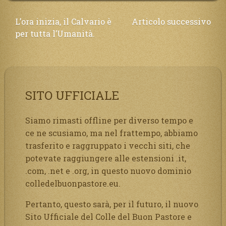
Navigazione
L’ora inizia, il Calvario è
Articolo successivo
per tutta l’Umanità.
articoli
SITO UFFICIALE
Siamo rimasti offline per diverso tempo e
ce ne scusiamo, ma nel frattempo, abbiamo
trasferito e raggruppato i vecchi siti, che
potevate raggiungere alle estensioni .it,
.com, .net e .org, in questo nuovo dominio
colledelbuonpastore.eu.
Pertanto, questo sarà, per il futuro, il nuovo
Sito Ufficiale del Colle del Buon Pastore e