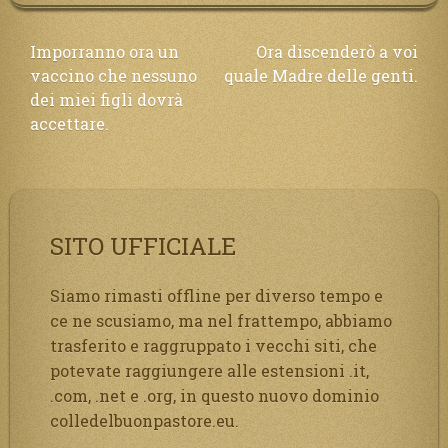
Navigazione
Imporranno ora un
Ora discenderò a voi
vaccino che nessuno
quale Madre delle genti.
articoli
dei miei figli dovrà
accettare.
SITO UFFICIALE
Siamo rimasti offline per diverso tempo e
ce ne scusiamo, ma nel frattempo, abbiamo
trasferito e raggruppato i vecchi siti, che
potevate raggiungere alle estensioni .it,
.com, .net e .org, in questo nuovo dominio
colledelbuonpastore.eu.