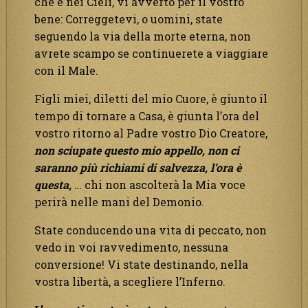
che è nei Cieli, vi avverto per il vostro
bene: Correggetevi, o uomini, state
seguendo la via della morte eterna, non
avrete scampo se continuerete a viaggiare
con il Male.
Figli miei, diletti del mio Cuore, è giunto il
tempo di tornare a Casa, è giunta l’ora del
vostro ritorno al Padre vostro Dio Creatore,
non sciupate questo mio appello, non ci
saranno più richiami di salvezza, l’ora è
questa,
… chi non ascolterà la Mia voce
perirà nelle mani del Demonio.
State conducendo una vita di peccato, non
vedo in voi ravvedimento, nessuna
conversione! Vi state destinando, nella
vostra libertà, a scegliere l’Inferno.