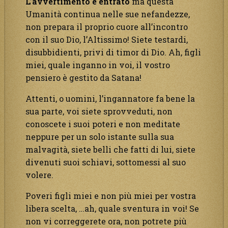
L’avvertimento è entrato
ma questa
Umanità continua nelle sue nefandezze,
non prepara il proprio cuore all’incontro
con il suo Dio, l’Altissimo! Siete testardi,
disubbidienti, privi di timor di Dio. Ah, figli
miei, quale inganno in voi, il vostro
pensiero è gestito da Satana!
Attenti, o uomini, l’ingannatore fa bene la
sua parte, voi siete sprovveduti, non
conoscete i suoi poteri e non meditate
neppure per un solo istante sulla sua
malvagità, siete belli che fatti di lui, siete
divenuti suoi schiavi, sottomessi al suo
volere.
Poveri figli miei e non più miei per vostra
libera scelta, …ah, quale sventura in voi! Se
non vi correggerete ora, non potrete più