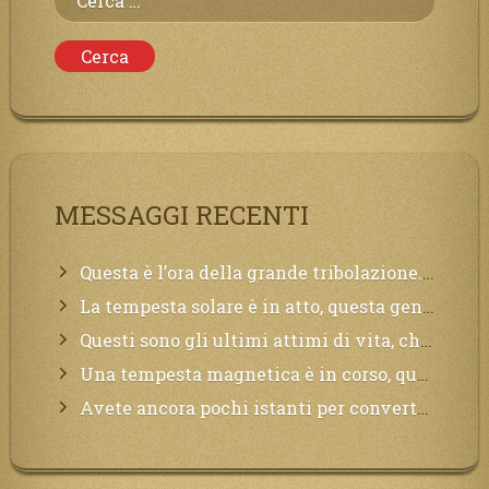
per:
MESSAGGI RECENTI
Questa è l’ora della grande tribolazione. Volgetemi il vostro cuore
La tempesta solare è in atto, questa generazione soffrirà molto, la Terra arderà, l’acqua sarà contaminata, il cibo non sarà più nelle vostre mense.
Questi sono gli ultimi attimi di vita, chi si vuole salvare Mi chiami in suo aiuto.
Una tempesta magnetica è in corso, questa generazione patirà. Il black out non tarderà ad arrivare e tutta la Terra sarà oscurata.
Avete ancora pochi istanti per convertirvi, non perdete tempo, la sciagura arriverà all’improvviso e per chi non si sarà preparato saranno dolori.