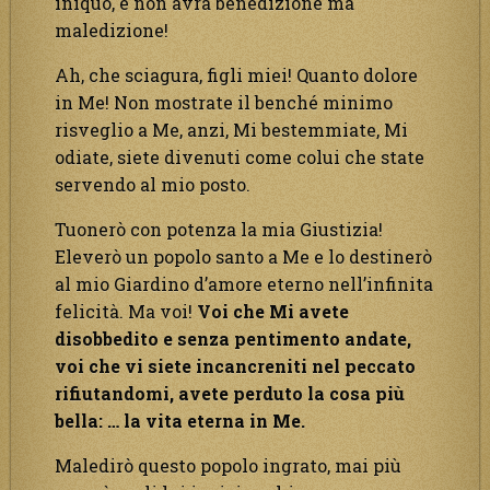
iniquo, e non avrà benedizione ma
maledizione!
Ah, che sciagura, figli miei! Quanto dolore
in Me! Non mostrate il benché minimo
risveglio a Me, anzi, Mi bestemmiate, Mi
odiate, siete divenuti come colui che state
servendo al mio posto.
Tuonerò con potenza la mia Giustizia!
Eleverò un popolo santo a Me e lo destinerò
al mio Giardino d’amore eterno nell’infinita
felicità. Ma voi!
Voi che Mi avete
disobbedito e senza pentimento andate,
voi che vi siete incancreniti nel peccato
rifiutandomi, avete perduto la cosa più
bella: … la vita eterna in Me.
Maledirò questo popolo ingrato, mai più