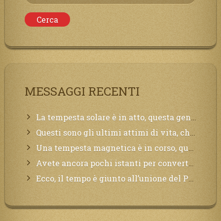
per:
MESSAGGI RECENTI
La tempesta solare è in atto, questa generazione soffrirà molto, la Terra arderà, l’acqua sarà contaminata, il cibo non sarà più nelle vostre mense.
Questi sono gli ultimi attimi di vita, chi si vuole salvare Mi chiami in suo aiuto.
Una tempesta magnetica è in corso, questa generazione patirà. Il black out non tarderà ad arrivare e tutta la Terra sarà oscurata.
Avete ancora pochi istanti per convertirvi, non perdete tempo, la sciagura arriverà all’improvviso e per chi non si sarà preparato saranno dolori.
Ecco, il tempo è giunto all’unione del Padre con il figlio, non avete che da attendere pochissimo.