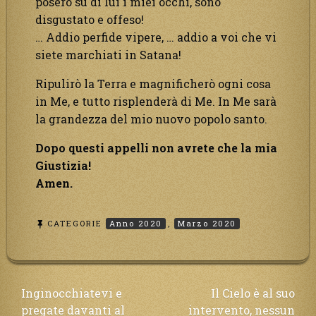
poserò su di lui i miei occhi, sono
disgustato e offeso!
… Addio perfide vipere, … addio a voi che vi
siete marchiati in Satana!
Ripulirò la Terra e magnificherò ogni cosa
in Me, e tutto risplenderà di Me. In Me sarà
la grandezza del mio nuovo popolo santo.
Dopo questi appelli non avrete che la mia
Giustizia!
Amen.
CATEGORIE
Anno 2020
,
Marzo 2020
Navigazione
Inginocchiatevi e
Il Cielo è al suo
pregate davanti al
intervento, nessun
articoli