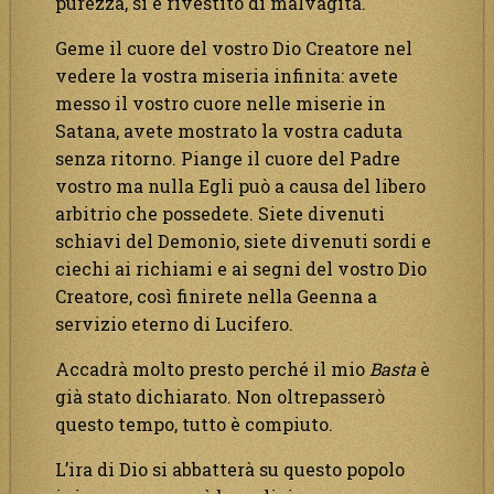
purezza, si è rivestito di malvagità.
Geme il cuore del vostro Dio Creatore nel
vedere la vostra miseria infinita: avete
messo il vostro cuore nelle miserie in
Satana, avete mostrato la vostra caduta
senza ritorno. Piange il cuore del Padre
vostro ma nulla Egli può a causa del libero
arbitrio che possedete. Siete divenuti
schiavi del Demonio, siete divenuti sordi e
ciechi ai richiami e ai segni del vostro Dio
Creatore, così finirete nella Geenna a
servizio eterno di Lucifero.
Accadrà molto presto perché il mio
Basta
è
già stato dichiarato. Non oltrepasserò
questo tempo, tutto è compiuto.
L’ira di Dio si abbatterà su questo popolo