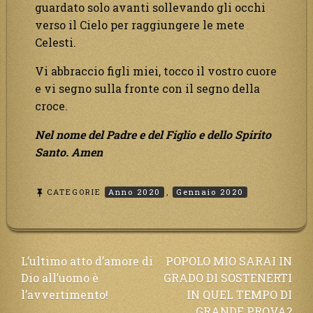
guardato solo avanti sollevando gli occhi
verso il Cielo per raggiungere le mete
Celesti.
Vi abbraccio figli miei, tocco il vostro cuore
e vi segno sulla fronte con il segno della
croce.
Nel nome del Padre e del Figlio e dello Spirito
Santo. Amen
CATEGORIE
Anno 2020
,
Gennaio 2020
Navigazione
L’ultimo atto d’amore di
POPOLO MIO SARAI IN
Dio all’uomo è
GRADO DI SOSTENERTI
articoli
l’avvertimento!
IN QUEL TEMPO DI
GRANDE PROVA?