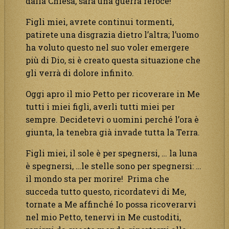
dalla Chiesa, sarà una guerra feroce!
Figli miei, avrete continui tormenti,
patirete una disgrazia dietro l’altra; l’uomo
ha voluto questo nel suo voler emergere
più di Dio, si è creato questa situazione che
gli verrà di dolore infinito.
Oggi apro il mio Petto per ricoverare in Me
tutti i miei figli, averli tutti miei per
sempre. Decidetevi o uomini perché l’ora è
giunta, la tenebra già invade tutta la Terra.
Figli miei, il sole è per spegnersi, … la luna
è spegnersi, …le stelle sono per spegnersi: …
il mondo sta per morire! Prima che
succeda tutto questo, ricordatevi di Me,
tornate a Me affinché Io possa ricoverarvi
nel mio Petto, tenervi in Me custoditi,