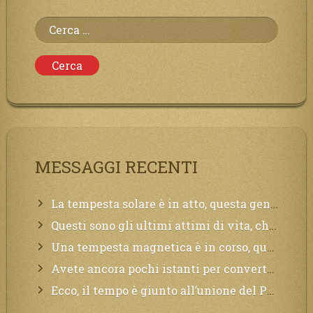
Ricerca
per:
MESSAGGI RECENTI
La tempesta solare è in atto, questa generazione soffrirà molto, la Terra arderà, l’acqua sarà contaminata, il cibo non sarà più nelle vostre mense.
Questi sono gli ultimi attimi di vita, chi si vuole salvare Mi chiami in suo aiuto.
Una tempesta magnetica è in corso, questa generazione patirà. Il black out non tarderà ad arrivare e tutta la Terra sarà oscurata.
Avete ancora pochi istanti per convertirvi, non perdete tempo, la sciagura arriverà all’improvviso e per chi non si sarà preparato saranno dolori.
Ecco, il tempo è giunto all’unione del Padre con il figlio, non avete che da attendere pochissimo.