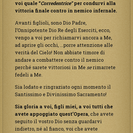
voi quale
“
Corredentrice”
per condurvi alla
vittoria finale contro in nemico infernale.
Avanti figlioli, sono Dio Padre,
l’Onnipotente Dio Re degli Eserciti, ecco,
vengo a voi per richiamarvi ancora a Me,
ad aprire gli occhi, …porre attenzione alle
verità del Cielo! Non abbiate timore di
andare a combattere contro il nemico
perché sarete vittoriosi in Me
se
rimarrete
fedeli a Me.
Sia lodato e ringraziato ogni momento il
Santissimo e Divinissimo Sacramento!
Sia gloria a voi, figli miei, a voi tutti che
avete appoggiato quest’Opera
, che avete
seguito il vostro Dio senza guardarvi
indietro, né al fianco, voi che avete