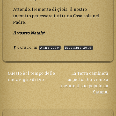
Attendo, fremente di gioia, il nostro
incontro per essere tutti una Cosa sola nel
Padre.
Il vostro Natale!
CATEGORIE
Anno 2019
,
Dicembre 2019
Navigazione
Questo è il tempo delle
La Terra cambierà
meraviglie di Dio.
aspetto. Dio viene a
articoli
liberare il suo popolo da
Satana.