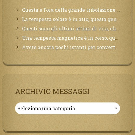
Questa è l’ora della grande tribolazione. Volgetemi il vostro cuore
La tempesta solare è in atto, questa generazione soffrirà molto, la Terra arderà, l’acqua sarà contaminata, il cibo non sarà più nelle vostre mense.
Questi sono gli ultimi attimi di vita, chi si vuole salvare Mi chiami in suo aiuto.
Una tempesta magnetica è in corso, questa generazione patirà. Il black out non tarderà ad arrivare e tutta la Terra sarà oscurata.
Avete ancora pochi istanti per convertirvi, non perdete tempo, la sciagura arriverà all’improvviso e per chi non si sarà preparato saranno dolori.
ARCHIVIO MESSAGGI
Archivio
Messaggi