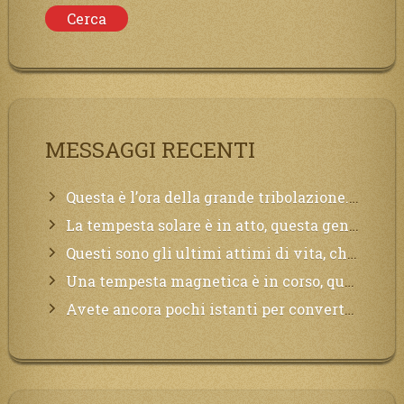
MESSAGGI RECENTI
Questa è l’ora della grande tribolazione. Volgetemi il vostro cuore
La tempesta solare è in atto, questa generazione soffrirà molto, la Terra arderà, l’acqua sarà contaminata, il cibo non sarà più nelle vostre mense.
Questi sono gli ultimi attimi di vita, chi si vuole salvare Mi chiami in suo aiuto.
Una tempesta magnetica è in corso, questa generazione patirà. Il black out non tarderà ad arrivare e tutta la Terra sarà oscurata.
Avete ancora pochi istanti per convertirvi, non perdete tempo, la sciagura arriverà all’improvviso e per chi non si sarà preparato saranno dolori.