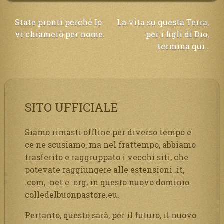
Navigazione
State pronti perché Io
La vita su questa Terra,
vi chiamerò per nome.
per i figli di Dio,
articoli
termina qui .
SITO UFFICIALE
Siamo rimasti offline per diverso tempo e
ce ne scusiamo, ma nel frattempo, abbiamo
trasferito e raggruppato i vecchi siti, che
potevate raggiungere alle estensioni .it,
.com, .net e .org, in questo nuovo dominio
colledelbuonpastore.eu.
Pertanto, questo sarà, per il futuro, il nuovo