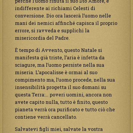
perché l’uomo rifiuta il suo Dio Amore, è
indifferente ai richiami Celesti di
conversione. Dio ora lascerà l’uomo nelle
mani dei nemici affinché capisca il proprio
errore, si ravveda e supplichi la
misericordia del Padre.
È tempo di Avvento, questo Natale si
manifesta già triste, l’aria è infetta da
sciagure, ma l’uomo persiste nella sua
miseria. L’apocalisse è ormai al suo
compimento ma, l’uomo procede, nella sua
insensibilità progetta il suo domani su
questa Terra:… poveri uomini, ancora non
avete capito nulla, tutto è finito, questo
pianeta verrà ora purificato e tutto ciò che
contiene verrà cancellato.
Salvatevi figli miei, salvate la vostra