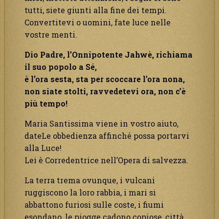
tutti, siete giunti alla fine dei tempi.
Convertitevi o uomini, fate luce nelle
vostre menti.
Dio Padre, l’Onnipotente Jahwè, richiama
il suo popolo a Sé,
è l’ora sesta, sta per scoccare l’ora nona,
non siate stolti, ravvedetevi ora, non c’è
più tempo!
Maria Santissima viene in vostro aiuto,
dateLe obbedienza affinché possa portarvi
alla Luce!
Lei è Corredentrice nell’Opera di salvezza.
La terra trema ovunque, i vulcani
ruggiscono la loro rabbia, i mari si
abbattono furiosi sulle coste, i fiumi
esondano, le piogge cadono copiose, città