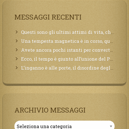
MESSAGGI RECENTI
Questi sono gli ultimi attimi di vita, chi si vuole salvare Mi chiami in suo aiuto.
Una tempesta magnetica è in corso, questa generazione patirà. Il black out non tarderà ad arrivare e tutta la Terra sarà oscurata.
Avete ancora pochi istanti per convertirvi, non perdete tempo, la sciagura arriverà all’improvviso e per chi non si sarà preparato saranno dolori.
Ecco, il tempo è giunto all’unione del Padre con il figlio, non avete che da attendere pochissimo.
L’inganno è alle porte, il disordine degli ordinati urlerà perdono, ma sarà troppo tardi, il tradimento è stato grande!
ARCHIVIO MESSAGGI
Archivio