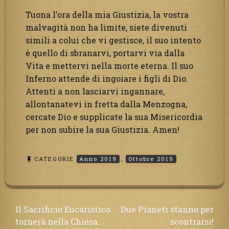
Tuona l’ora della mia Giustizia, la vostra
malvagità non ha limite, siete divenuti
simili a colui che vi gestisce, il suo intento
è quello di sbranarvi, portarvi via dalla
Vita e mettervi nella morte eterna. Il suo
Inferno attende di ingoiare i figli di Dio.
Attenti a non lasciarvi ingannare,
allontanatevi in fretta dalla Menzogna,
cercate Dio e supplicate la sua Misericordia
per non subire la sua Giustizia. Amen!
CATEGORIE
Anno 2019
,
Ottobre 2019
Navigazione
Il Sacrificio Eucaristico
Due Pianeti stanno per
tornerà nella Chiesa.
scontrarsi!
articoli