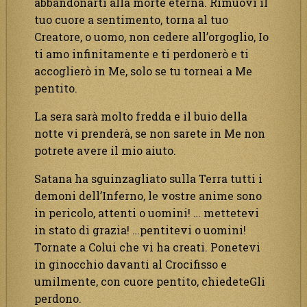
abbandonarti alla morte eterna. Rimuovi il
tuo cuore a sentimento, torna al tuo
Creatore, o uomo, non cedere all’orgoglio, Io
ti amo infinitamente e ti perdonerò e ti
accoglierò in Me, solo se tu torneai a Me
pentito.
La sera sarà molto fredda e il buio della
notte vi prenderà, se non sarete in Me non
potrete avere il mio aiuto.
Satana ha sguinzagliato sulla Terra tutti i
demoni dell’Inferno, le vostre anime sono
in pericolo, attenti o uomini! … mettetevi
in stato di grazia! …pentitevi o uomini!
Tornate a Colui che vi ha creati. Ponetevi
in ginocchio davanti al Crocifisso e
umilmente, con cuore pentito, chiedeteGli
perdono.