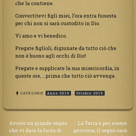
che la contiene.
Convertitevi figli miei, l’ora entra funesta
per chi non si sarà custodito in Dio.
Vi amo e vi benedico.
Pregate figlioli, digiunate da tutto ciò che
non è buono agli occhi di Dio!
Pregate e supplicate la sua misericordia, in
queste ore, …prima che tutto ciò avvenga.
CATEGORIE
Anno 2019
,
Ottobre 2019
Navigazione
Avrete un grande segno
La Terra è per essere
che vi darà la forza di
percossa, il segno sarà
articoli