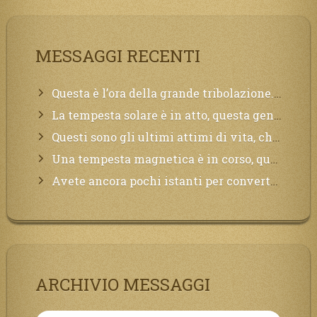
MESSAGGI RECENTI
Questa è l’ora della grande tribolazione. Volgetemi il vostro cuore
La tempesta solare è in atto, questa generazione soffrirà molto, la Terra arderà, l’acqua sarà contaminata, il cibo non sarà più nelle vostre mense.
Questi sono gli ultimi attimi di vita, chi si vuole salvare Mi chiami in suo aiuto.
Una tempesta magnetica è in corso, questa generazione patirà. Il black out non tarderà ad arrivare e tutta la Terra sarà oscurata.
Avete ancora pochi istanti per convertirvi, non perdete tempo, la sciagura arriverà all’improvviso e per chi non si sarà preparato saranno dolori.
ARCHIVIO MESSAGGI