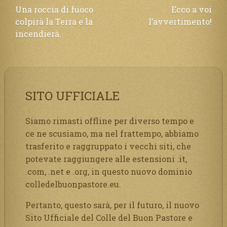
Navigazione
Una roccia di fuoco
Ecco a voi
colpirà la Terra e la
l’avvertimento!
articoli
incendierà.
SITO UFFICIALE
Siamo rimasti offline per diverso tempo e
ce ne scusiamo, ma nel frattempo, abbiamo
trasferito e raggruppato i vecchi siti, che
potevate raggiungere alle estensioni .it,
.com, .net e .org, in questo nuovo dominio
colledelbuonpastore.eu.
Pertanto, questo sarà, per il futuro, il nuovo
Sito Ufficiale del Colle del Buon Pastore e