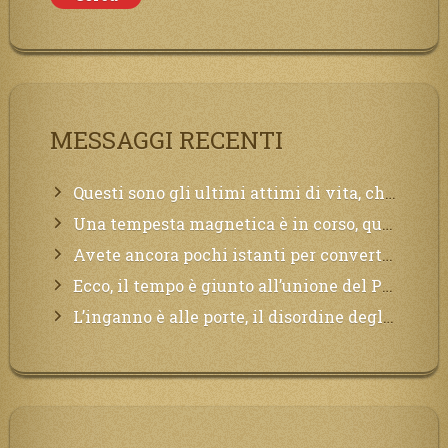
MESSAGGI RECENTI
Questi sono gli ultimi attimi di vita, chi si vuole salvare Mi chiami in suo aiuto.
Una tempesta magnetica è in corso, questa generazione patirà. Il black out non tarderà ad arrivare e tutta la Terra sarà oscurata.
Avete ancora pochi istanti per convertirvi, non perdete tempo, la sciagura arriverà all’improvviso e per chi non si sarà preparato saranno dolori.
Ecco, il tempo è giunto all’unione del Padre con il figlio, non avete che da attendere pochissimo.
L’inganno è alle porte, il disordine degli ordinati urlerà perdono, ma sarà troppo tardi, il tradimento è stato grande!