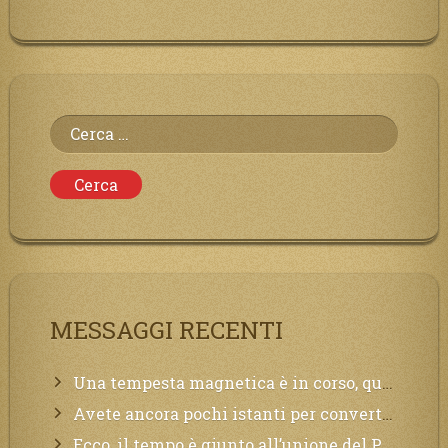
Ricerca
per:
MESSAGGI RECENTI
Una tempesta magnetica è in corso, questa generazione patirà. Il black out non tarderà ad arrivare e tutta la Terra sarà oscurata.
Avete ancora pochi istanti per convertirvi, non perdete tempo, la sciagura arriverà all’improvviso e per chi non si sarà preparato saranno dolori.
Ecco, il tempo è giunto all’unione del Padre con il figlio, non avete che da attendere pochissimo.