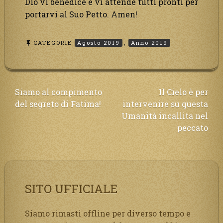
Dio vi benedice e vi attende tutti pronti per
portarvi al Suo Petto. Amen!
CATEGORIE
Agosto 2019
,
Anno 2019
Navigazione
Siamo al compimento
Il Cielo è per
del segreto di Fatima!
intervenire su questa
articoli
Umanità incallita nel
peccato
SITO UFFICIALE
Siamo rimasti offline per diverso tempo e