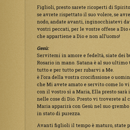
Figlioli, presto sarete ricoperti di Spirit
se avrete rispettato il suo volere, se avr
nodo, andate avanti, inginocchiatevi dav
vostri peccati, per le vostre offese a Dio
che appartiene a Dio e non all’uomo!
Gesù:
Servitemi in amore e fedeltà, siate dei b
Rosario in mano. Satana è al suo ultimo t
tutto e per tutto per rubarvi a Me.
è l’ora della vostra crocifissione o uomin
che Mi avete amato e servito come Io vi
con il vostro sì a Maria, Ella presto sarà
nelle cose di Dio. Presto vi troverete al 
Maria apparirà con Gesù nel suo grembo e
in stato di purezza.
Avanti figlioli il tempo è maturo, state p