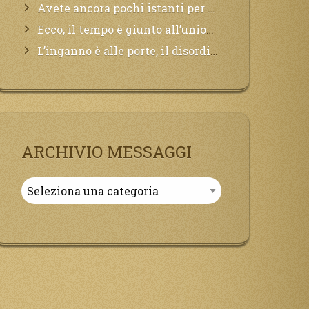
Avete ancora pochi istanti per convertirvi, non perdete tempo, la sciagura arriverà all’improvviso e per chi non si sarà preparato saranno dolori.
Ecco, il tempo è giunto all’unione del Padre con il figlio, non avete che da attendere pochissimo.
L’inganno è alle porte, il disordine degli ordinati urlerà perdono, ma sarà troppo tardi, il tradimento è stato grande!
ARCHIVIO MESSAGGI
Archivio
Messaggi