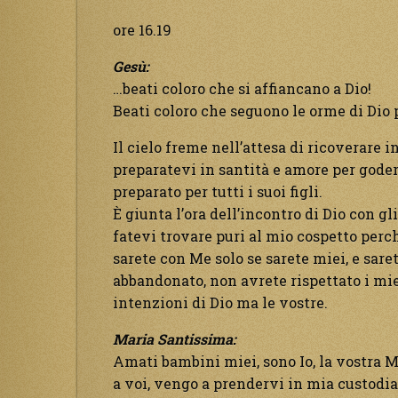
ore 16.19
Gesù:
…beati coloro che si affiancano a Dio!
Beati coloro che seguono le orme di Dio p
Il cielo freme nell’attesa di ricoverare in S
preparatevi in santità e amore per gode
preparato per tutti i suoi figli.
È giunta l’ora dell’incontro di Dio con gl
fatevi trovare puri al mio cospetto perch
sarete con Me solo se sarete miei, e sare
abbandonato, non avrete rispettato i mi
intenzioni di Dio ma le vostre.
Maria Santissima:
Amati bambini miei, sono Io, la vostra
a voi, vengo a prendervi in mia custodia