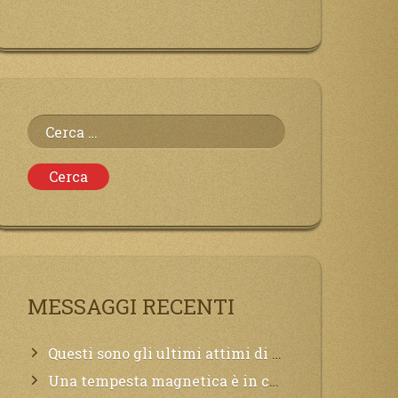
Ricerca
per:
MESSAGGI RECENTI
Questi sono gli ultimi attimi di vita, chi si vuole salvare Mi chiami in suo aiuto.
Una tempesta magnetica è in corso, questa generazione patirà. Il black out non tarderà ad arrivare e tutta la Terra sarà oscurata.