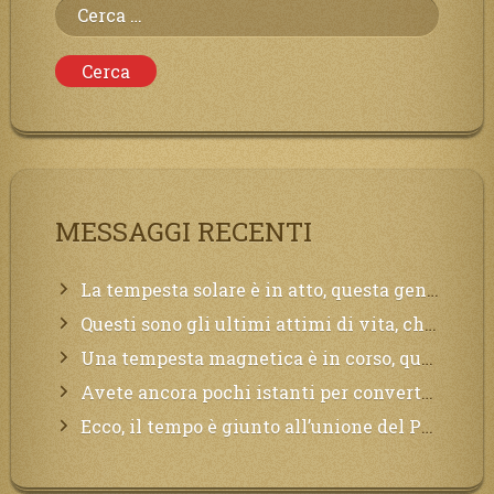
Ricerca
per:
MESSAGGI RECENTI
La tempesta solare è in atto, questa generazione soffrirà molto, la Terra arderà, l’acqua sarà contaminata, il cibo non sarà più nelle vostre mense.
Questi sono gli ultimi attimi di vita, chi si vuole salvare Mi chiami in suo aiuto.
Una tempesta magnetica è in corso, questa generazione patirà. Il black out non tarderà ad arrivare e tutta la Terra sarà oscurata.
Avete ancora pochi istanti per convertirvi, non perdete tempo, la sciagura arriverà all’improvviso e per chi non si sarà preparato saranno dolori.
Ecco, il tempo è giunto all’unione del Padre con il figlio, non avete che da attendere pochissimo.