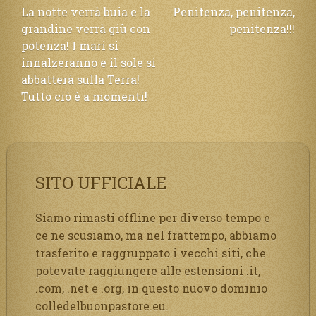
Navigazione
La notte verrà buia e la
Penitenza, penitenza,
grandine verrà giù con
penitenza!!!
articoli
potenza! I mari si
innalzeranno e il sole si
abbatterà sulla Terra!
Tutto ciò è a momenti!
SITO UFFICIALE
Siamo rimasti offline per diverso tempo e
ce ne scusiamo, ma nel frattempo, abbiamo
trasferito e raggruppato i vecchi siti, che
potevate raggiungere alle estensioni .it,
.com, .net e .org, in questo nuovo dominio
colledelbuonpastore.eu.