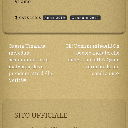
Vi amo.
CATEGORIE
Anno 2019
,
Gennaio 2019
Navigazione
Questa Umanità
Oh! Uomini infedeli! Oh
incredula,
popolo ingrato, che
articoli
bestemmiatrice e
male ti ho fatto? Quale
malvagia, deve
verrà ora la tua
prendere atto della
condizione?
Verità!!!
SITO UFFICIALE