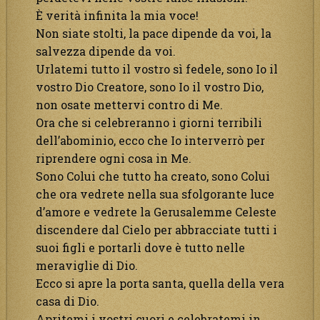
È verità infinita la mia voce!
Non siate stolti, la pace dipende da voi, la
salvezza dipende da voi.
Urlatemi tutto il vostro sì fedele, sono Io il
vostro Dio Creatore, sono Io il vostro Dio,
non osate mettervi contro di Me.
Ora che si celebreranno i giorni terribili
dell’abominio, ecco che Io interverrò per
riprendere ogni cosa in Me.
Sono Colui che tutto ha creato, sono Colui
che ora vedrete nella sua sfolgorante luce
d’amore e vedrete la Gerusalemme Celeste
discendere dal Cielo per abbracciate tutti i
suoi figli e portarli dove è tutto nelle
meraviglie di Dio.
Ecco si apre la porta santa, quella della vera
casa di Dio.
Apritemi i vostri cuori e celebratemi in