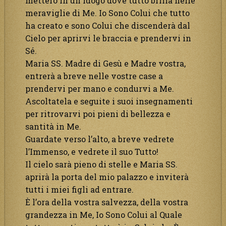
metterò in un luogo dove tutto brilla nelle
meraviglie di Me. Io Sono Colui che tutto
ha creato e sono Colui che discenderà dal
Cielo per aprirvi le braccia e prendervi in
Sé.
Maria SS. Madre di Gesù e Madre vostra,
entrerà a breve nelle vostre case a
prendervi per mano e condurvi a Me.
Ascoltatela e seguite i suoi insegnamenti
per ritrovarvi poi pieni di bellezza e
santità in Me.
Guardate verso l’alto, a breve vedrete
l’Immenso, e vedrete il suo Tutto!
Il cielo sarà pieno di stelle e Maria SS.
aprirà la porta del mio palazzo e inviterà
tutti i miei figli ad entrare.
È l’ora della vostra salvezza, della vostra
grandezza in Me, Io Sono Colui al Quale