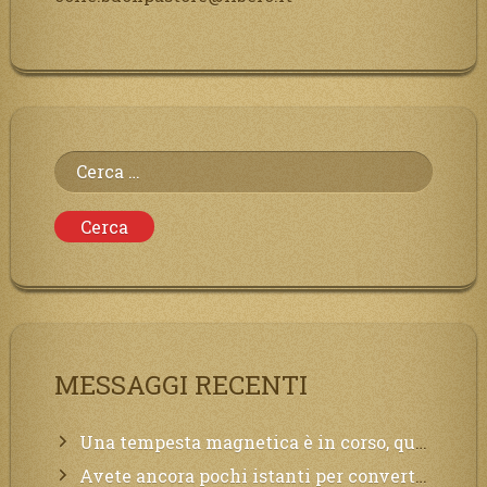
Ricerca
per:
MESSAGGI RECENTI
Una tempesta magnetica è in corso, questa generazione patirà. Il black out non tarderà ad arrivare e tutta la Terra sarà oscurata.
Avete ancora pochi istanti per convertirvi, non perdete tempo, la sciagura arriverà all’improvviso e per chi non si sarà preparato saranno dolori.