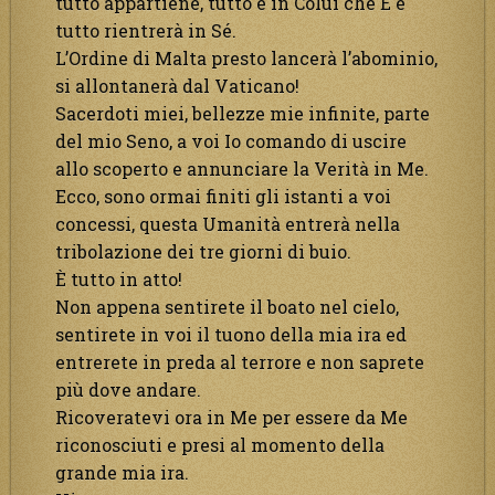
tutto appartiene, tutto è in Colui che È e
tutto rientrerà in Sé.
L’Ordine di Malta presto lancerà l’abominio,
si allontanerà dal Vaticano!
Sacerdoti miei, bellezze mie infinite, parte
del mio Seno, a voi Io comando di uscire
allo scoperto e annunciare la Verità in Me.
Ecco, sono ormai finiti gli istanti a voi
concessi, questa Umanità entrerà nella
tribolazione dei tre giorni di buio.
È tutto in atto!
Non appena sentirete il boato nel cielo,
sentirete in voi il tuono della mia ira ed
entrerete in preda al terrore e non saprete
più dove andare.
Ricoveratevi ora in Me per essere da Me
riconosciuti e presi al momento della
grande mia ira.