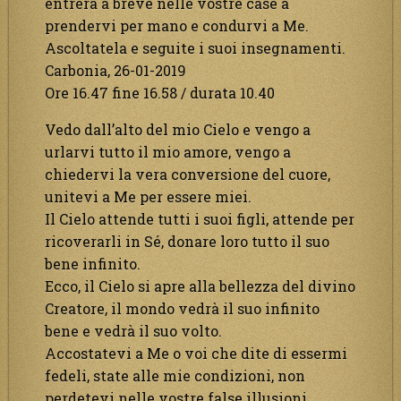
entrerà a breve nelle vostre case a
prendervi per mano e condurvi a Me.
Ascoltatela e seguite i suoi insegnamenti.
Carbonia, 26-01-2019
Ore 16.47 fine 16.58 / durata 10.40
Vedo dall’alto del mio Cielo e vengo a
urlarvi tutto il mio amore, vengo a
chiedervi la vera conversione del cuore,
unitevi a Me per essere miei.
Il Cielo attende tutti i suoi figli, attende per
ricoverarli in Sé, donare loro tutto il suo
bene infinito.
Ecco, il Cielo si apre alla bellezza del divino
Creatore, il mondo vedrà il suo infinito
bene e vedrà il suo volto.
Accostatevi a Me o voi che dite di essermi
fedeli, state alle mie condizioni, non
perdetevi nelle vostre false illusioni.