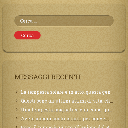
Ricerca
per:
MESSAGGI RECENTI
La tempesta solare è in atto, questa generazione soffrirà molto, la Terra arderà, l’acqua sarà contaminata, il cibo non sarà più nelle vostre mense.
Questi sono gli ultimi attimi di vita, chi si vuole salvare Mi chiami in suo aiuto.
Una tempesta magnetica è in corso, questa generazione patirà. Il black out non tarderà ad arrivare e tutta la Terra sarà oscurata.
Avete ancora pochi istanti per convertirvi, non perdete tempo, la sciagura arriverà all’improvviso e per chi non si sarà preparato saranno dolori.
Ecco, il tempo è giunto all’unione del Padre con il figlio, non avete che da attendere pochissimo.