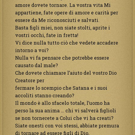
amore dovete tornare. La vostra vita Mi
appartiene, fate opere di amore e carità per
essere da Me riconosciuti e salvati.
Basta figli miei, non siate stolti, aprite i
vostri occhi, fate in fretta!
Vi dice nulla tutto ciò che vedete accadere
intorno a voi?
Nulla vi fa pensare che potrebbe essere
causato dal male?
Che dovete chiamare l’aiuto del vostro Dio
Creatore per
fermare lo scempio che Satana e i suoi
accoliti stanno creando?
Il mondo è allo sfacelo totale, l’uomo ha
perso la sua anima … chi vi salverà figlioli
se non tornerete a Colui che vi ha creati?
Siate onesti con voi stessi, abbiate premura
di tornare ad essere figli di Dio,