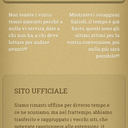
Navigazione
Non tenete i vostri
Mostratevi coraggiosi
tesori nascosti perché a
figlioli, il tempo è già
articoli
nulla vi servirà, date a
finito, questi sono gli
chi non ha, a chi deve
ultimi attimi per la
lottare per andare
vostra conversione, poi
avanti!!!
nulla più sarà
possibile!!!
SITO UFFICIALE
Siamo rimasti offline per diverso tempo e
ce ne scusiamo, ma nel frattempo, abbiamo
trasferito e raggruppato i vecchi siti, che
potevate raggiungere alle estensioni .it,