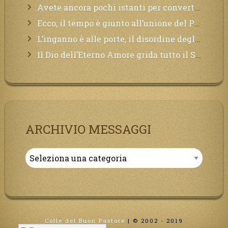
Avete ancora pochi istanti per convertirvi, non perdete tempo, la sciagura arriverà all’improvviso e per chi non si sarà preparato saranno dolori.
Ecco, il tempo è giunto all’unione del Padre con il figlio, non avete che da attendere pochissimo.
L’inganno è alle porte, il disordine degli ordinati urlerà perdono, ma sarà troppo tardi, il tradimento è stato grande!
Il Dio dell’Eterno Amore grida tutto il Suo bene per i Suoi,richiama a Sé i lontani, affinché si pentano e tornino a Lui:
ARCHIVIO MESSAGGI
Archivio
Messaggi
Colle del Buon Pastore
|
© 2002 - 2019