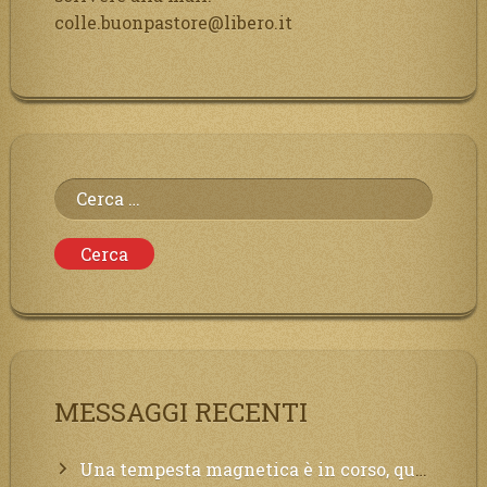
colle.buonpastore@libero.it
Ricerca
per:
MESSAGGI RECENTI
Una tempesta magnetica è in corso, questa generazione patirà. Il black out non tarderà ad arrivare e tutta la Terra sarà oscurata.