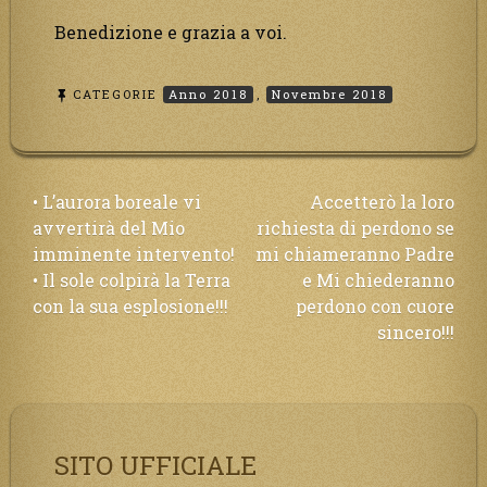
Benedizione e grazia a voi.
CATEGORIE
Anno 2018
,
Novembre 2018
Navigazione
• L’aurora boreale vi
Accetterò la loro
avvertirà del Mio
richiesta di perdono se
articoli
imminente intervento!
mi chiameranno Padre
• Il sole colpirà la Terra
e Mi chiederanno
con la sua esplosione!!!
perdono con cuore
sincero!!!
SITO UFFICIALE