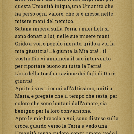
questa Umanità iniqua, una Umanità che
ha perso ogni valore, che si è messa nelle
misere mani del nemico.
Satana impera sulla Terra, i miei figli si
sono donati a lui, nelle sue misere mani!
Grido a voi, o popolo ingrato, grido a voi la
mia giustizia! …è giunta la Mia ora! …il
vostro Dio vi annuncia il suo intervento
per riportare buono su tutta la Terra!
L’ora della trasfigurazione dei figli di Dio è
giunta!
Aprite i vostri cuori all’Altissimo, uniti a
Maria, e pregate che il tempo che resta, per
coloro che sono lontani dall’Amore, sia
benigno per la loro conversione.
Apro le mie braccia a voi, sono disteso sulla
croce, guardo verso la Terra e vedo una
Umanità senza pudore, senza amore, vedo i