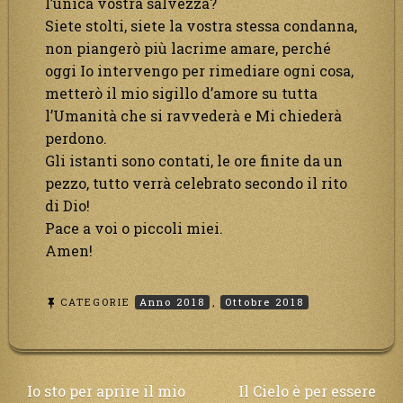
l’unica vostra salvezza?
Siete stolti, siete la vostra stessa condanna,
non piangerò più lacrime amare, perché
oggi Io intervengo per rimediare ogni cosa,
metterò il mio sigillo d’amore su tutta
l’Umanità che si ravvederà e Mi chiederà
perdono.
Gli istanti sono contati, le ore finite da un
pezzo, tutto verrà celebrato secondo il rito
di Dio!
Pace a voi o piccoli miei.
Amen!
CATEGORIE
Anno 2018
,
Ottobre 2018
Navigazione
Io sto per aprire il mio
Il Cielo è per essere