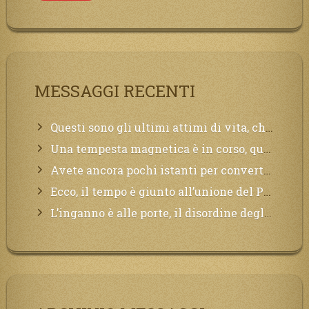
MESSAGGI RECENTI
Questi sono gli ultimi attimi di vita, chi si vuole salvare Mi chiami in suo aiuto.
Una tempesta magnetica è in corso, questa generazione patirà. Il black out non tarderà ad arrivare e tutta la Terra sarà oscurata.
Avete ancora pochi istanti per convertirvi, non perdete tempo, la sciagura arriverà all’improvviso e per chi non si sarà preparato saranno dolori.
Ecco, il tempo è giunto all’unione del Padre con il figlio, non avete che da attendere pochissimo.
L’inganno è alle porte, il disordine degli ordinati urlerà perdono, ma sarà troppo tardi, il tradimento è stato grande!