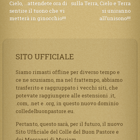
Cielo, …attendete ora di
sulla Terra, Cielo e Terra
articoli
sentire il tuono che vi
si uniranno
metterà in ginocchio!!!
all’unisono!!!
SITO UFFICIALE
Siamo rimasti offline per diverso tempo e
ce ne scusiamo, ma nel frattempo, abbiamo
trasferito e raggruppato i vecchi siti, che
potevate raggiungere alle estensioni .it,
.com, .net e .org, in questo nuovo dominio
colledelbuonpastore.eu.
Pertanto, questo sarà, per il futuro, il nuovo
Sito Ufficiale del Colle del Buon Pastore e
dei Messaggi di Myriam.