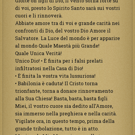
Gioite oh figli di Dio, il vento soffia forte su
di voi, presto lo Spirito Santo sarà sui vostri
cuori e li rinnoverà.
Abbiate amore tra di voi e grande carità nei
confronti di Dio, del vostro Dio Amore il
Salvatore. La Luce del mondo è per apparire
al mondo Quale Maestà più Grande!
Quale Unica Verità!
Unico Dio! • È finita per i falsi prelati
infiltratosi nella Casa di Dio!
• È finita la vostra vita lussuriosa!
• Babilonia è caduta! Il Cristo torna
trionfante, torna a donare rinnovamento
alla Sua Chiesa! Basta, basta, basta figli
Miei, il vostro cuore sia dedito all’Amore,
sia immerso nella preghiera e nella carità.
Vigilate ora, in questo tempo, prima della
grande tribolazione, tutto è in atto.