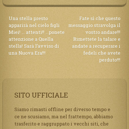
Navigazione
Una stella presto
Fate sì che questo
apparirà nel cielo figli
messaggio stravolga il
articoli
Miei! … attenti!! …ponete
vostro andare!!!
attenzione a Quella
Rimettete la talare e
stella! Sarà l’avviso di
andate a recuperare i
una Nuova Era!!!
fedeli che avete
perduto!!!
SITO UFFICIALE
Siamo rimasti offline per diverso tempo e
ce ne scusiamo, ma nel frattempo, abbiamo
trasferito e raggruppato i vecchi siti, che