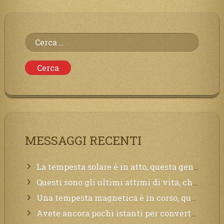
Ricerca
per:
MESSAGGI RECENTI
La tempesta solare è in atto, questa generazione soffrirà molto, la Terra arderà, l’acqua sarà contaminata, il cibo non sarà più nelle vostre mense.
Questi sono gli ultimi attimi di vita, chi si vuole salvare Mi chiami in suo aiuto.
Una tempesta magnetica è in corso, questa generazione patirà. Il black out non tarderà ad arrivare e tutta la Terra sarà oscurata.
Avete ancora pochi istanti per convertirvi, non perdete tempo, la sciagura arriverà all’improvviso e per chi non si sarà preparato saranno dolori.