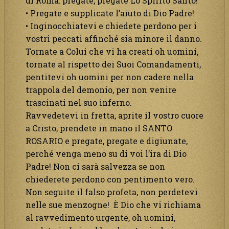
di Roma: pregate, pregate Lo Spirito Santo!
• Pregate e supplicate l’aiuto di Dio Padre!
• Inginocchiatevi e chiedete perdono per i
vostri peccati affinché sia minore il danno.
Tornate a Colui che vi ha creati oh uomini,
tornate al rispetto dei Suoi Comandamenti,
pentitevi oh uomini per non cadere nella
trappola del demonio, per non venire
trascinati nel suo inferno.
Ravvedetevi in fretta, aprite il vostro cuore
a Cristo, prendete in mano il SANTO
ROSARIO e pregate, pregate e digiunate,
perché venga meno su di voi l’ira di Dio
Padre! Non ci sarà salvezza se non
chiederete perdono con pentimento vero.
Non seguite il falso profeta, non perdetevi
nelle sue menzogne! È Dio che vi richiama
al ravvedimento urgente, oh uomini,