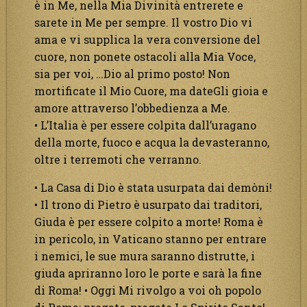
è in Me, nella Mia Divinità entrerete e
sarete in Me per sempre. Il vostro Dio vi
ama e vi supplica la vera conversione del
cuore, non ponete ostacoli alla Mia Voce,
sia per voi, …Dio al primo posto! Non
mortificate il Mio Cuore, ma dateGli gioia e
amore attraverso l’obbedienza a Me.
• L’Italia è per essere colpita dall’uragano
della morte, fuoco e acqua la devasteranno,
oltre i terremoti che verranno.
• La Casa di Dio è stata usurpata dai demòni!
• Il trono di Pietro è usurpato dai traditori,
Giuda è per essere colpito a morte! Roma è
in pericolo, in Vaticano stanno per entrare
i nemici, le sue mura saranno distrutte, i
giuda apriranno loro le porte e sarà la fine
di Roma! • Oggi Mi rivolgo a voi oh popolo