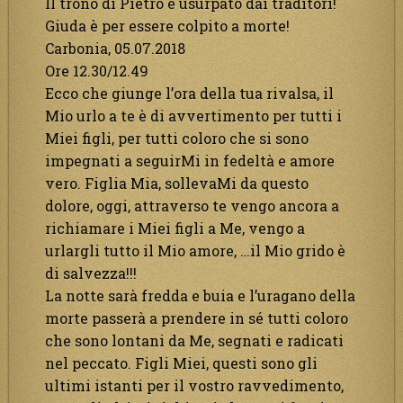
Il trono di Pietro è usurpato dai traditori!
Giuda è per essere colpito a morte!
Carbonia, 05.07.2018
Ore 12.30/12.49
Ecco che giunge l’ora della tua rivalsa, il
Mio urlo a te è di avvertimento per tutti i
Miei figli, per tutti coloro che si sono
impegnati a seguirMi in fedeltà e amore
vero. Figlia Mia, sollevaMi da questo
dolore, oggi, attraverso te vengo ancora a
richiamare i Miei figli a Me, vengo a
urlargli tutto il Mio amore, …il Mio grido è
di salvezza!!!
La notte sarà fredda e buia e l’uragano della
morte passerà a prendere in sé tutti coloro
che sono lontani da Me, segnati e radicati
nel peccato. Figli Miei, questi sono gli
ultimi istanti per il vostro ravvedimento,