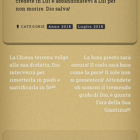
credete in Lui e abbandonatevi a Lui per
non morire. Dio salva!
CATEGORIE
Anno 2018
,
Luglio 2018
Navigazione
La Chiesa terrena volge
La luna presto sarà
alla sua disfatta, Dio
oscura! Il cielo sarà buio
articoli
interverrà per
come la pece! Il sole non
rimetterla in piedi e
si presenterà! Attendete
santificarla in Sé!!!
oh uomini il tremendo
grido di Dio, è giunta
l’ora della Sua
Giustizia!!!