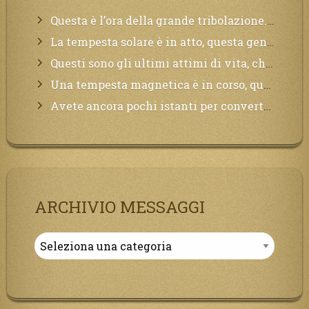
Questa è l’ora della grande tribolazione. Volgetemi il vostro cuore
La tempesta solare è in atto, questa generazione soffrirà molto, la Terra arderà, l’acqua sarà contaminata, il cibo non sarà più nelle vostre mense.
Questi sono gli ultimi attimi di vita, chi si vuole salvare Mi chiami in suo aiuto.
Una tempesta magnetica è in corso, questa generazione patirà. Il black out non tarderà ad arrivare e tutta la Terra sarà oscurata.
Avete ancora pochi istanti per convertirvi, non perdete tempo, la sciagura arriverà all’improvviso e per chi non si sarà preparato saranno dolori.
ARCHIVIO MESSAGGI
Archivio
Messaggi