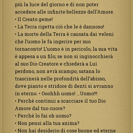
più la luce del giorno e di non poter
accedere alle infinite bellezze dell’Amore.
• Il Creato geme!
• La Terra rigetta ciò che le è dannoso!
• La morte della Terra è causata dai veleni
che l’uomo le fa ingerire per suo
tornaconto! L’uomo è in pericolo, la sua vita
è appesa a un filo; se non si inginocchierà
al suo Dio Creatore e chiederà a Lui
perdono, non avrà scampo; satana lo
trascinerà nelle profondità dell’abisso,
dove pianto e stridore di denti si avranno
in eterno. • Ooohhh uomo! …Uomo!!!
• Perché continui a scacciare il tuo Dio
Amore dal tuo cuore?
• Perché lo fai oh uomo?
• Non pensi alla tua anima?
• Non hai desiderio di cose buone ed eterne