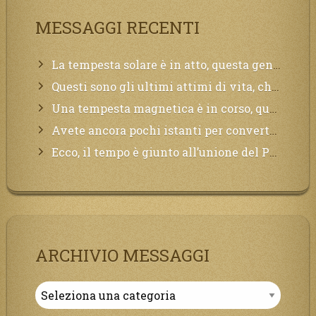
MESSAGGI RECENTI
La tempesta solare è in atto, questa generazione soffrirà molto, la Terra arderà, l’acqua sarà contaminata, il cibo non sarà più nelle vostre mense.
Questi sono gli ultimi attimi di vita, chi si vuole salvare Mi chiami in suo aiuto.
Una tempesta magnetica è in corso, questa generazione patirà. Il black out non tarderà ad arrivare e tutta la Terra sarà oscurata.
Avete ancora pochi istanti per convertirvi, non perdete tempo, la sciagura arriverà all’improvviso e per chi non si sarà preparato saranno dolori.
Ecco, il tempo è giunto all’unione del Padre con il figlio, non avete che da attendere pochissimo.
ARCHIVIO MESSAGGI
Archivio
Messaggi