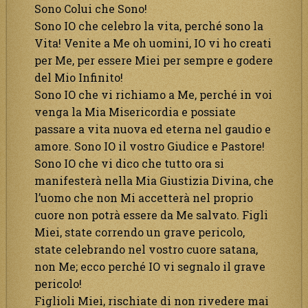
Sono Colui che Sono!
Sono IO che celebro la vita, perché sono la
Vita! Venite a Me oh uomini, IO vi ho creati
per Me, per essere Miei per sempre e godere
del Mio Infinito!
Sono IO che vi richiamo a Me, perché in voi
venga la Mia Misericordia e possiate
passare a vita nuova ed eterna nel gaudio e
amore. Sono IO il vostro Giudice e Pastore!
Sono IO che vi dico che tutto ora si
manifesterà nella Mia Giustizia Divina, che
l’uomo che non Mi accetterà nel proprio
cuore non potrà essere da Me salvato. Figli
Miei, state correndo un grave pericolo,
state celebrando nel vostro cuore satana,
non Me; ecco perché IO vi segnalo il grave
pericolo!
Figlioli Miei, rischiate di non rivedere mai