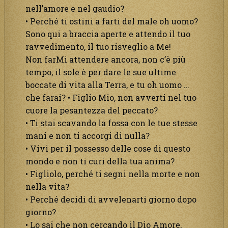
nell’amore e nel gaudio?
• Perché ti ostini a farti del male oh uomo?
Sono qui a braccia aperte e attendo il tuo
ravvedimento, il tuo risveglio a Me!
Non farMi attendere ancora, non c’è più
tempo, il sole è per dare le sue ultime
boccate di vita alla Terra, e tu oh uomo …
che farai? • Figlio Mio, non avverti nel tuo
cuore la pesantezza del peccato?
• Ti stai scavando la fossa con le tue stesse
mani e non ti accorgi di nulla?
• Vivi per il possesso delle cose di questo
mondo e non ti curi della tua anima?
• Figliolo, perché ti segni nella morte e non
nella vita?
• Perché decidi di avvelenarti giorno dopo
giorno?
• Lo sai che non cercando il Dio Amore,