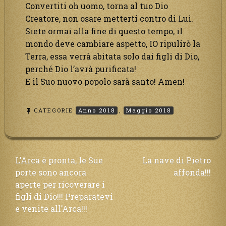
Convertiti oh uomo, torna al tuo Dio
Creatore, non osare metterti contro di Lui.
Siete ormai alla fine di questo tempo, il
mondo deve cambiare aspetto, IO ripulirò la
Terra, essa verrà abitata solo dai figli di Dio,
perché Dio l’avrà purificata!
E il Suo nuovo popolo sarà santo! Amen!
CATEGORIE
Anno 2018
,
Maggio 2018
Navigazione
L’Arca è pronta, le Sue
La nave di Pietro
porte sono ancora
affonda!!!
articoli
aperte per ricoverare i
figli di Dio!!! Preparatevi
e venite all’Arca!!!