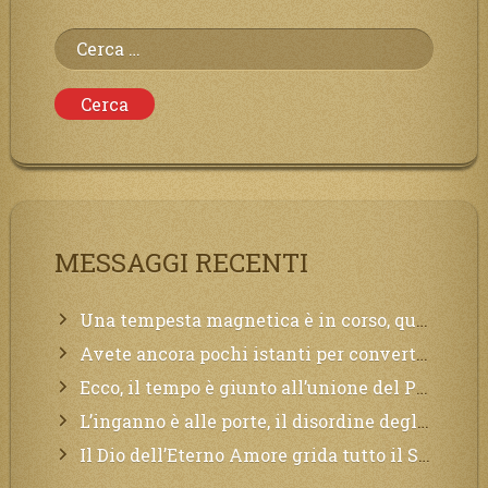
Ricerca
per:
MESSAGGI RECENTI
Una tempesta magnetica è in corso, questa generazione patirà. Il black out non tarderà ad arrivare e tutta la Terra sarà oscurata.
Avete ancora pochi istanti per convertirvi, non perdete tempo, la sciagura arriverà all’improvviso e per chi non si sarà preparato saranno dolori.
Ecco, il tempo è giunto all’unione del Padre con il figlio, non avete che da attendere pochissimo.
L’inganno è alle porte, il disordine degli ordinati urlerà perdono, ma sarà troppo tardi, il tradimento è stato grande!
Il Dio dell’Eterno Amore grida tutto il Suo bene per i Suoi,richiama a Sé i lontani, affinché si pentano e tornino a Lui: