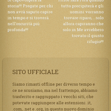
Navigazione
storia!!! Pregate per chi
tutto precipiterà e gli
articoli
non avrà saputo capire
uomini vorranno
in tempo e si troverà
trovare riparo, …solo
nell’oscurità più
allora capiranno che
profonda!!!
solo in Me avrebbero
trovato il giusto
rifugio!!!
SITO UFFICIALE
Siamo rimasti offline per diverso tempo e
ce ne scusiamo, ma nel frattempo, abbiamo
trasferito e raggruppato i vecchi siti, che
potevate raggiungere alle estensioni .it,
.com, .net e .org, in questo nuovo dominio