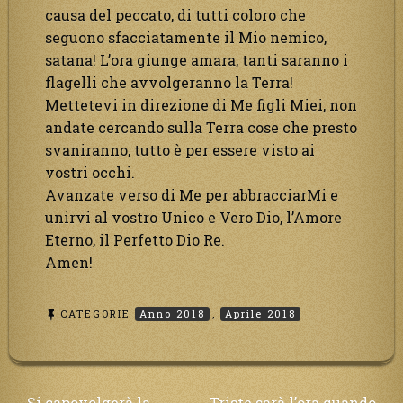
causa del peccato, di tutti coloro che
seguono sfacciatamente il Mio nemico,
satana! L’ora giunge amara, tanti saranno i
flagelli che avvolgeranno la Terra!
Mettetevi in direzione di Me figli Miei, non
andate cercando sulla Terra cose che presto
svaniranno, tutto è per essere visto ai
vostri occhi.
Avanzate verso di Me per abbracciarMi e
unirvi al vostro Unico e Vero Dio, l’Amore
Eterno, il Perfetto Dio Re.
Amen!
CATEGORIE
Anno 2018
,
Aprile 2018
Si capovolgerà la
Triste sarà l’ora quando