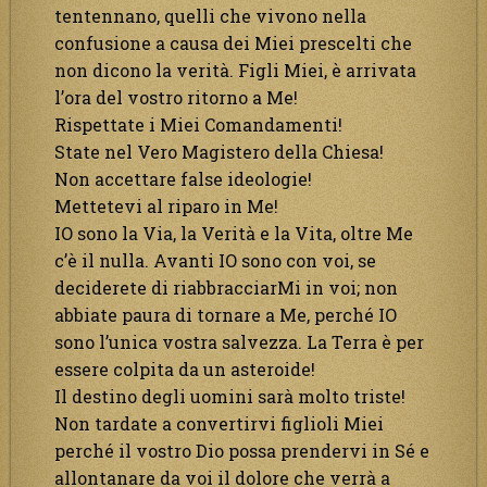
tentennano, quelli che vivono nella
confusione a causa dei Miei prescelti che
non dicono la verità. Figli Miei, è arrivata
l’ora del vostro ritorno a Me!
Rispettate i Miei Comandamenti!
State nel Vero Magistero della Chiesa!
Non accettare false ideologie!
Mettetevi al riparo in Me!
IO sono la Via, la Verità e la Vita, oltre Me
c’è il nulla. Avanti IO sono con voi, se
deciderete di riabbracciarMi in voi; non
abbiate paura di tornare a Me, perché IO
sono l’unica vostra salvezza. La Terra è per
essere colpita da un asteroide!
Il destino degli uomini sarà molto triste!
Non tardate a convertirvi figlioli Miei
perché il vostro Dio possa prendervi in Sé e
allontanare da voi il dolore che verrà a