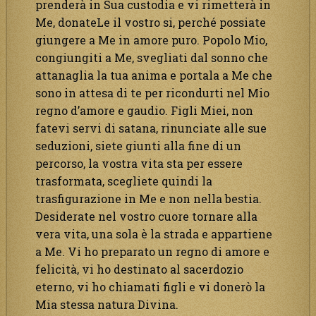
prenderà in Sua custodia e vi rimetterà in
Me, donateLe il vostro si, perché possiate
giungere a Me in amore puro. Popolo Mio,
congiungiti a Me, svegliati dal sonno che
attanaglia la tua anima e portala a Me che
sono in attesa di te per ricondurti nel Mio
regno d’amore e gaudio. Figli Miei, non
fatevi servi di satana, rinunciate alle sue
seduzioni, siete giunti alla fine di un
percorso, la vostra vita sta per essere
trasformata, scegliete quindi la
trasfigurazione in Me e non nella bestia.
Desiderate nel vostro cuore tornare alla
vera vita, una sola è la strada e appartiene
a Me. Vi ho preparato un regno di amore e
felicità, vi ho destinato al sacerdozio
eterno, vi ho chiamati figli e vi donerò la
Mia stessa natura Divina.