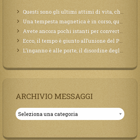
Questi sono gli ultimi attimi di vita, chi si vuole salvare Mi chiami in suo aiuto.
Una tempesta magnetica è in corso, questa generazione patirà. Il black out non tarderà ad arrivare e tutta la Terra sarà oscurata.
Avete ancora pochi istanti per convertirvi, non perdete tempo, la sciagura arriverà all’improvviso e per chi non si sarà preparato saranno dolori.
Ecco, il tempo è giunto all’unione del Padre con il figlio, non avete che da attendere pochissimo.
L’inganno è alle porte, il disordine degli ordinati urlerà perdono, ma sarà troppo tardi, il tradimento è stato grande!
ARCHIVIO MESSAGGI
Archivio
Messaggi