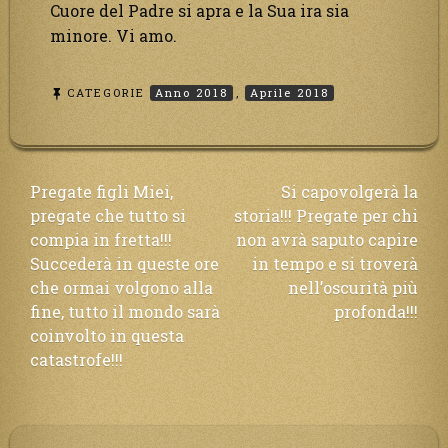
Cuore del Padre si apra e la Sua ira sia
minore. Vi amo.
CATEGORIE
Anno 2018
,
Aprile 2018
Navigazione
Pregate figli Miei,
Si capovolgerà la
pregate che tutto si
storia!!! Pregate per chi
articoli
compia in fretta!!!
non avrà saputo capire
Succederà in queste ore
in tempo e si troverà
che ormai volgono alla
nell’oscurità più
fine, tutto il mondo sarà
profonda!!!
coinvolto in questa
catastrofe!!!