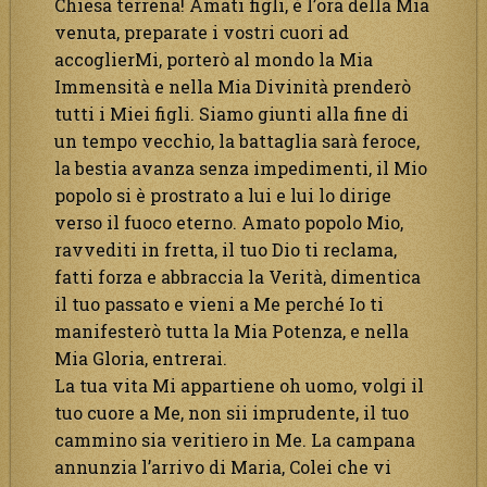
Chiesa terrena! Amati figli, è l’ora della Mia
venuta, preparate i vostri cuori ad
accoglierMi, porterò al mondo la Mia
Immensità e nella Mia Divinità prenderò
tutti i Miei figli. Siamo giunti alla fine di
un tempo vecchio, la battaglia sarà feroce,
la bestia avanza senza impedimenti, il Mio
popolo si è prostrato a lui e lui lo dirige
verso il fuoco eterno. Amato popolo Mio,
ravvediti in fretta, il tuo Dio ti reclama,
fatti forza e abbraccia la Verità, dimentica
il tuo passato e vieni a Me perché Io ti
manifesterò tutta la Mia Potenza, e nella
Mia Gloria, entrerai.
La tua vita Mi appartiene oh uomo, volgi il
tuo cuore a Me, non sii imprudente, il tuo
cammino sia veritiero in Me. La campana
annunzia l’arrivo di Maria, Colei che vi