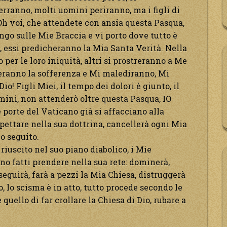
rranno, molti uomini periranno, ma i figli di
Oh voi, che attendete con ansia questa Pasqua,
tengo sulle Mie Braccia e vi porto dove tutto è
, essi predicheranno la Mia Santa Verità. Nella
 per le loro iniquità, altri si prostreranno a Me
eranno la sofferenza e Mi malediranno, Mi
! Figli Miei, il tempo dei dolori è giunto, il
mini, non attenderò oltre questa Pasqua, IO
 porte del Vaticano già si affacciano alla
ispettare nella sua dottrina, cancellerà ogni Mia
o seguito.
 riuscito nel suo piano diabolico, i Mie
no fatti prendere nella sua rete: dominerà,
eguirà, farà a pezzi la Mia Chiesa, distruggerà
o, lo scisma è in atto, tutto procede secondo le
quello di far crollare la Chiesa di Dio, rubare a