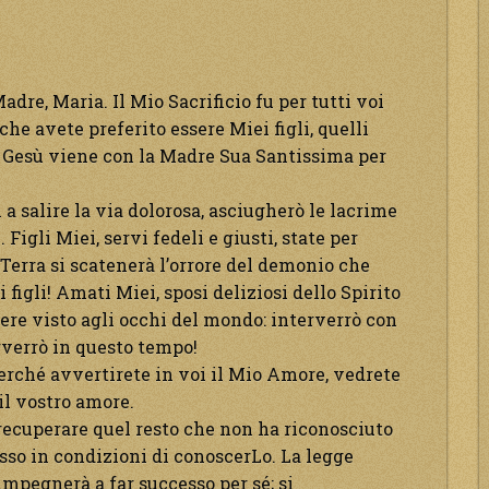
re, Maria. Il Mio Sacrificio fu per tutti voi
che avete preferito essere Miei figli, quelli
. Gesù viene con la Madre Sua Santissima per
a salire la via dolorosa, asciugherò le lacrime
 Figli Miei, servi fedeli e giusti, state per
 Terra si scatenerà l’orrore del demonio che
figli! Amati Miei, sposi deliziosi dello Spirito
ere visto agli occhi del mondo: interverrò con
rverrò in questo tempo!
 perché avvertirete in voi il Mio Amore, vedrete
il vostro amore.
 recuperare quel resto che non ha riconosciuto
esso in condizioni di conoscerLo. La legge
 impegnerà a far successo per sé; si