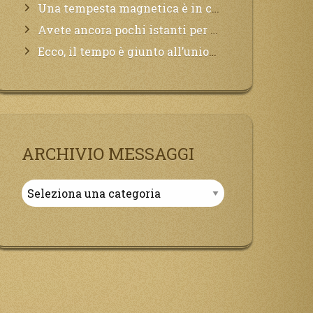
Una tempesta magnetica è in corso, questa generazione patirà. Il black out non tarderà ad arrivare e tutta la Terra sarà oscurata.
Avete ancora pochi istanti per convertirvi, non perdete tempo, la sciagura arriverà all’improvviso e per chi non si sarà preparato saranno dolori.
Ecco, il tempo è giunto all’unione del Padre con il figlio, non avete che da attendere pochissimo.
ARCHIVIO MESSAGGI
Archivio
Messaggi