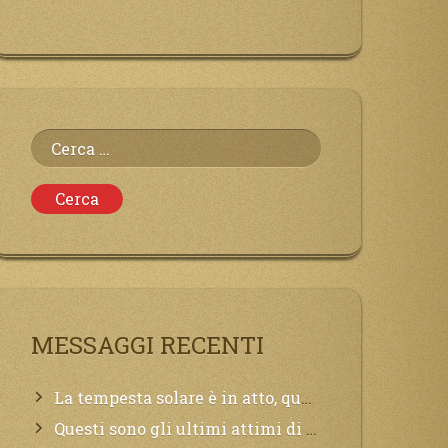
Ricerca
per:
MESSAGGI RECENTI
La tempesta solare è in atto, questa generazione soffrirà molto, la Terra arderà, l’acqua sarà contaminata, il cibo non sarà più nelle vostre mense.
Questi sono gli ultimi attimi di vita, chi si vuole salvare Mi chiami in suo aiuto.