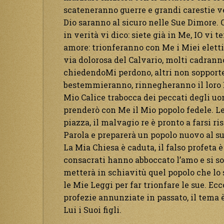
scateneranno guerre e grandi carestie ve
Dio saranno al sicuro nelle Sue Dimore. 
in verità vi dico: siete già in Me, IO vi 
amore: trionferanno con Me i Miei eletti
via dolorosa del Calvario, molti cadranno
chiedendoMi perdono, altri non sopport
bestemmieranno, rinnegheranno il loro Dio
Mio Calice trabocca dei peccati degli uo
prenderò con Me il Mio popolo fedele. Le
piazza, il malvagio re è pronto a farsi r
Parola e preparerà un popolo nuovo al su
La Mia Chiesa è caduta, il falso profeta è
consacrati hanno abboccato l’amo e si so
metterà in schiavitù quel popolo che lo s
le Mie Leggi per far trionfare le sue. Ecc
profezie annunziate in passato, il tema è 
Lui i Suoi figli.