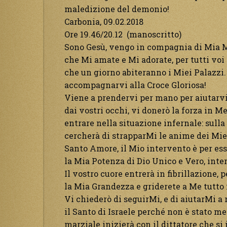
maledizione del demonio!
Carbonia, 09.02.2018
Ore 19.46/20.12 (manoscritto)
Sono Gesù, vengo in compagnia di Mia Mad
che Mi amate e Mi adorate, per tutti voi 
che un giorno abiteranno i Miei Palazzi
accompagnarvi alla Croce Gloriosa!
Viene a prendervi per mano per aiutarvi 
dai vostri occhi, vi donerò la forza in Me.
entrare nella situazione infernale: sulla
cercherà di strapparMi le anime dei Miei 
Santo Amore, il Mio intervento è per ess
la Mia Potenza di Dio Unico e Vero, inte
Il vostro cuore entrerà in fibrillazione,
la Mia Grandezza e griderete a Me tutto 
Vi chiederò di seguirMi, e di aiutarMi a
il Santo di Israele perché non è stato m
marziale inizierà con il dittatore che si