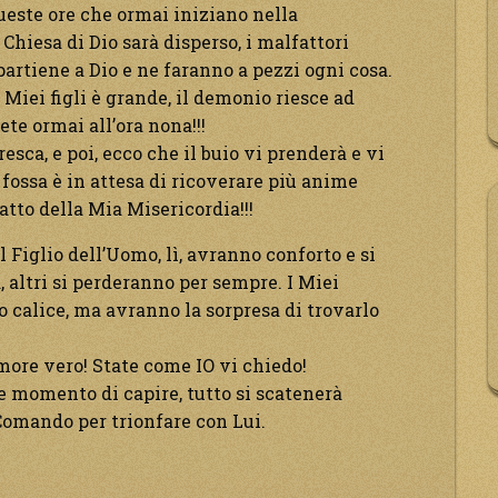
queste ore che ormai iniziano nella
Chiesa di Dio sarà disperso, i malfattori
rtiene a Dio e ne faranno a pezzi ogni cosa.
 Miei figli è grande, il demonio riesce ad
ete ormai all’ora nona!!!
resca, e poi, ecco che il buio vi prenderà e vi
 fossa è in attesa di ricoverare più anime
 atto della Mia Misericordia!!!
l Figlio dell’Uomo, lì, avranno conforto e si
 altri si perderanno per sempre. I Miei
ro calice, ma avranno la sorpresa di trovarlo
ore vero! State come IO vi chiedo!
e momento di capire, tutto si scatenerà
 Suo Comando per trionfare con Lui.