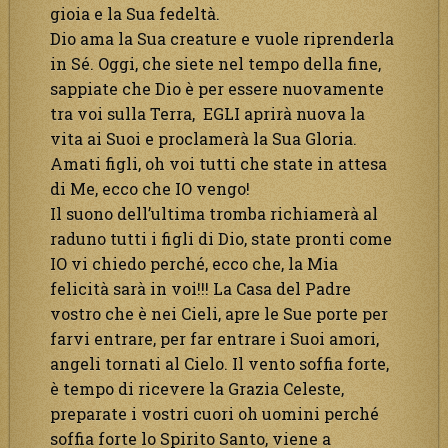
gioia e la Sua fedeltà.
Dio ama la Sua creature e vuole riprenderla
in Sé. Oggi, che siete nel tempo della fine,
sappiate che Dio è per essere nuovamente
tra voi sulla Terra, EGLI aprirà nuova la
vita ai Suoi e proclamerà la Sua Gloria.
Amati figli, oh voi tutti che state in attesa
di Me, ecco che IO vengo!
Il suono dell’ultima tromba richiamerà al
raduno tutti i figli di Dio, state pronti come
IO vi chiedo perché, ecco che, la Mia
felicità sarà in voi!!! La Casa del Padre
vostro che è nei Cieli, apre le Sue porte per
farvi entrare, per far entrare i Suoi amori,
angeli tornati al Cielo. Il vento soffia forte,
è tempo di ricevere la Grazia Celeste,
preparate i vostri cuori oh uomini perché
soffia forte lo Spirito Santo, viene a