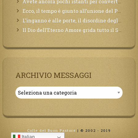
Avete ancora pochi istanti per convertirvi, non perdete tempo, la sciagura arriverà all’improvviso e per chi non si sarà preparato saranno dolori.
Ecco, il tempo è giunto all’unione del Padre con il figlio, non avete che da attendere pochissimo.
L’inganno è alle porte, il disordine degli ordinati urlerà perdono, ma sarà troppo tardi, il tradimento è stato grande!
Il Dio dell’Eterno Amore grida tutto il Suo bene per i Suoi,richiama a Sé i lontani, affinché si pentano e tornino a Lui:
ARCHIVIO MESSAGGI
Archivio
Messaggi
Colle del Buon Pastore
|
© 2002 - 2019
Italian