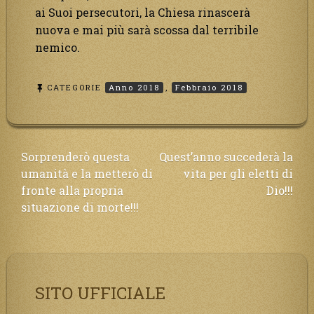
ai Suoi persecutori, la Chiesa rinascerà
nuova e mai più sarà scossa dal terribile
nemico.
CATEGORIE
Anno 2018
,
Febbraio 2018
Navigazione
Sorprenderò questa
Quest’anno succederà la
umanità e la metterò di
vita per gli eletti di
articoli
fronte alla propria
Dio!!!
situazione di morte!!!
SITO UFFICIALE