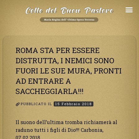
Salta
al
Contenuto
ROMA STA PER ESSERE
DISTRUTTA, I NEMICI SONO
FUORI LE SUE MURA, PRONTI
AD ENTRARE A
SACCHEGGIARLA!!!
PUBBLICATO IL
15 Febbraio 2018
Il suono dell’ultima tromba richiamerà al
raduno tutti i figli di Dio!!! Carbonia,
07.02.2018