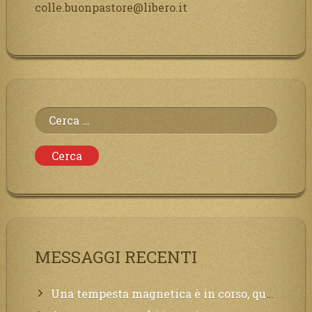
colle.buonpastore@libero.it
Ricerca
per:
MESSAGGI RECENTI
Una tempesta magnetica è in corso, questa generazione patirà. Il black out non tarderà ad arrivare e tutta la Terra sarà oscurata.