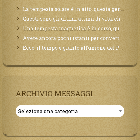
La tempesta solare è in atto, questa generazione soffrirà molto, la Terra arderà, l’acqua sarà contaminata, il cibo non sarà più nelle vostre mense.
Questi sono gli ultimi attimi di vita, chi si vuole salvare Mi chiami in suo aiuto.
Una tempesta magnetica è in corso, questa generazione patirà. Il black out non tarderà ad arrivare e tutta la Terra sarà oscurata.
Avete ancora pochi istanti per convertirvi, non perdete tempo, la sciagura arriverà all’improvviso e per chi non si sarà preparato saranno dolori.
Ecco, il tempo è giunto all’unione del Padre con il figlio, non avete che da attendere pochissimo.
ARCHIVIO MESSAGGI
Archivio
Messaggi