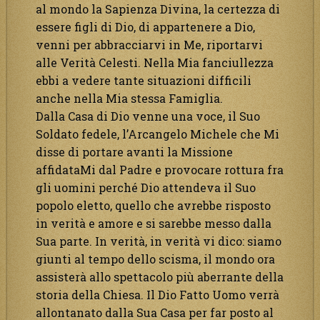
al mondo la Sapienza Divina, la certezza di
essere figli di Dio, di appartenere a Dio,
venni per abbracciarvi in Me, riportarvi
alle Verità Celesti. Nella Mia fanciullezza
ebbi a vedere tante situazioni difficili
anche nella Mia stessa Famiglia.
Dalla Casa di Dio venne una voce, il Suo
Soldato fedele, l’Arcangelo Michele che Mi
disse di portare avanti la Missione
affidataMi dal Padre e provocare rottura fra
gli uomini perché Dio attendeva il Suo
popolo eletto, quello che avrebbe risposto
in verità e amore e si sarebbe messo dalla
Sua parte. In verità, in verità vi dico: siamo
giunti al tempo dello scisma, il mondo ora
assisterà allo spettacolo più aberrante della
storia della Chiesa. Il Dio Fatto Uomo verrà
allontanato dalla Sua Casa per far posto al