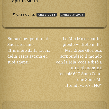
Spirito Santo.
CATEGORIE
Anno 2018
,
Gennaio 2018
Navigazione
Roma è per perdere il
La Mia Misericordia
Suo sarcasmo!
presto vedrete nella
articoli
Eliminerò dalla faccia
Mia Croce Gloriosa,
della Terra satana e i
sorprenderò il mondo
suoi adepti!
con la Mia Voce e dirò a
tutti gli uomini:
“eccoMi! IO Sono Colui
che Sono, Mi
attendevate? …No!”