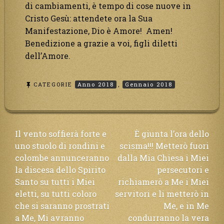
di cambiamenti, è tempo di cose nuove in
Cristo Gesù: attendete ora la Sua
Manifestazione, Dio è Amore! Amen!
Benedizione a grazie a voi, figli diletti
dell’Amore.
CATEGORIE
Anno 2018
,
Gennaio 2018
Navigazione
Il vento soffierà forte e
È giunta l’ora dello
uno stuolo di rondini e
scisma!!! Metterò fuori
articoli
colombe annunceranno
dalla Mia Chiesa i Miei
la discesa dello Spirito
persecutori e
Santo su tutti i Miei
richiamerò a Me i Miei
eletti, su tutti coloro
servitori e li metterò in
che si saranno prostrati
Me, e in Me
a Me, Mi avranno
condurranno la vera