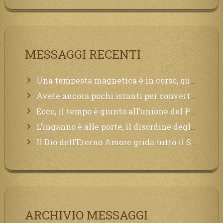
MESSAGGI RECENTI
Una tempesta magnetica è in corso, questa generazione patirà. Il black out non tarderà ad arrivare e tutta la Terra sarà oscurata.
Avete ancora pochi istanti per convertirvi, non perdete tempo, la sciagura arriverà all’improvviso e per chi non si sarà preparato saranno dolori.
Ecco, il tempo è giunto all’unione del Padre con il figlio, non avete che da attendere pochissimo.
L’inganno è alle porte, il disordine degli ordinati urlerà perdono, ma sarà troppo tardi, il tradimento è stato grande!
Il Dio dell’Eterno Amore grida tutto il Suo bene per i Suoi,richiama a Sé i lontani, affinché si pentano e tornino a Lui:
ARCHIVIO MESSAGGI