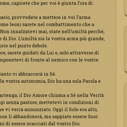
me, capirete che per voi è giunta l’ora di
sario, provvedete a mettere in voi l’arma
come leoni sarete nel combattimento che a
. Non innalzatevi mai, state nell’umiltà perché,
e di Dio. L’umiltà sia la vostra arma più grande,
prio nel punto debole.
e, sarete guidati da Lui e, solo attraverso di
 imponetevi di fronte al nemico con le vostre
anto vi abbraccerà in Sé.
 la vostra autonomia, Dio ha una sola Parola e
artenga, il Dio Amore chiama a Sé nella Verità
gi senza pastore, mettetevi in condizioni di
 vi verrà annunziato. Oggi il Sole era alto,
, non li abbandonerà, ma sappiate essere Suoi
ni di essere scacciati dal vostro Dio.