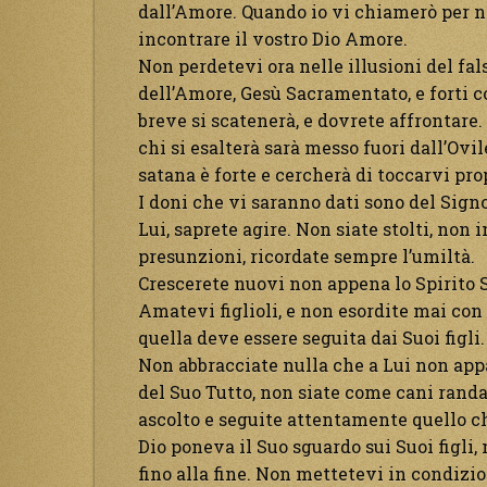
dall’Amore. Quando io vi chiamerò per no
incontrare il vostro Dio Amore.
Non perdetevi ora nelle illusioni del fal
dell’Amore, Gesù Sacramentato, e forti 
breve si scatenerà, e dovrete affrontare
chi si esalterà sarà messo fuori dall’Ovil
satana è forte e cercherà di toccarvi pro
I doni che vi saranno dati sono del Signor
Lui, saprete agire. Non siate stolti, non
presunzioni, ricordate sempre l’umiltà.
Crescerete nuovi non appena lo Spirito S
Amatevi figlioli, e non esordite mai con
quella deve essere seguita dai Suoi figli.
Non abbracciate nulla che a Lui non app
del Suo Tutto, non siate come cani randa
ascolto e seguite attentamente quello che
Dio poneva il Suo sguardo sui Suoi figli
fino alla fine. Non mettetevi in condizio