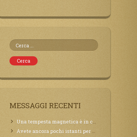
Ricerca
per:
MESSAGGI RECENTI
Una tempesta magnetica è in corso, questa generazione patirà. Il black out non tarderà ad arrivare e tutta la Terra sarà oscurata.
Avete ancora pochi istanti per convertirvi, non perdete tempo, la sciagura arriverà all’improvviso e per chi non si sarà preparato saranno dolori.