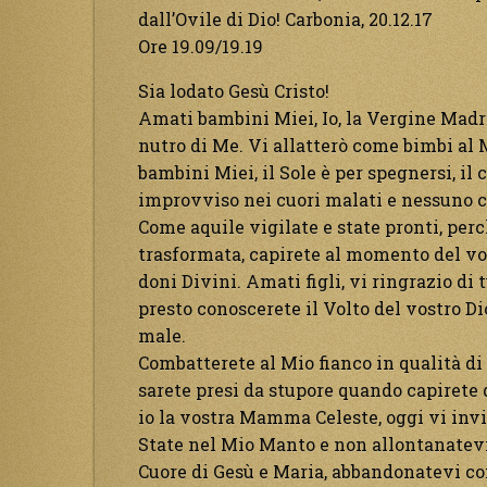
dall’Ovile di Dio! Carbonia, 20.12.17
Ore 19.09/19.19
Sia lodato Gesù Cristo!
Amati bambini Miei, Io, la Vergine Madre
nutro di Me. Vi allatterò come bimbi al 
bambini Miei, il Sole è per spegnersi, il 
improvviso nei cuori malati e nessuno c
Come aquile vigilate e state pronti, perch
trasformata, capirete al momento del vos
doni Divini. Amati figli, vi ringrazio di 
presto conoscerete il Volto del vostro Dio
male.
Combatterete al Mio fianco in qualità di fi
sarete presi da stupore quando capirete 
io la vostra Mamma Celeste, oggi vi invi
State nel Mio Manto e non allontanatevi 
Cuore di Gesù e Maria, abbandonatevi c