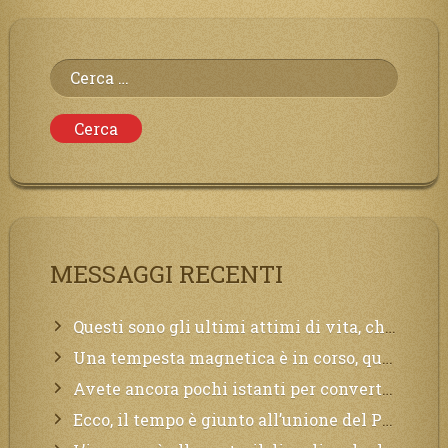
Ricerca
per:
MESSAGGI RECENTI
Questi sono gli ultimi attimi di vita, chi si vuole salvare Mi chiami in suo aiuto.
Una tempesta magnetica è in corso, questa generazione patirà. Il black out non tarderà ad arrivare e tutta la Terra sarà oscurata.
Avete ancora pochi istanti per convertirvi, non perdete tempo, la sciagura arriverà all’improvviso e per chi non si sarà preparato saranno dolori.
Ecco, il tempo è giunto all’unione del Padre con il figlio, non avete che da attendere pochissimo.