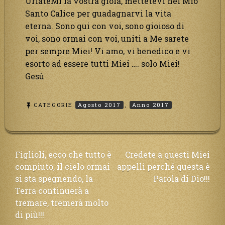
UrlateMi la vostra gioia, mettetevi nel Mio
Santo Calice per guadagnarvi la vita
eterna. Sono qui con voi, sono gioioso di
voi, sono ormai con voi, uniti a Me sarete
per sempre Miei! Vi amo, vi benedico e vi
esorto ad essere tutti Miei …. solo Miei!
Gesù
CATEGORIE
Agosto 2017
,
Anno 2017
Navigazione
Figlioli, ecco che tutto è
Credete a questi Miei
compiuto, il cielo ormai
appelli perché questa è
articoli
si sta spegnendo, la
Parola di Dio!!!
Terra continuerà a
tremare, tremerà molto
di più!!!