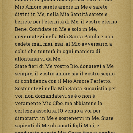
Mio Amore sarete amore in Me e sarete
divini in Me, nella Mia Santità sarete e
berrete per l’eternità di Me, il vostro eterno
Bene. Confidate in Me e solo in Me,
governatevi nella Mia Santa Parola e non
cedete mai, mai, mai, al Mio avversario, a
colui che tenterà in ogni maniera di
allontanarvi da Me.
Siate fieri di Me vostro Dio, donatevi a Me
sempre, il vostro amore sia il vostro segno
di confidenza con il Mio Amore Perfetto.
Sostenetevi nella Mia Santa Eucaristia per
voi, non domandatevi se è o non è
veramente Mio Cibo, ma abbiatene la
certezza assoluta, IO vengo a voi per
dimorarvi in Me e sostenervi in Me. Siate
sapienti di Me oh amati figli Miei, e
conducete questa Mia Opera fino ai confini