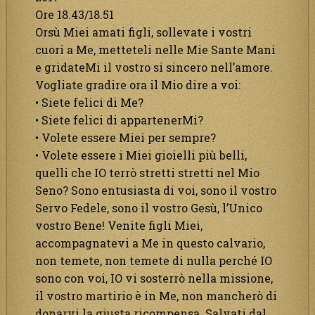
Ore 18.43/18.51
Orsù Miei amati figli, sollevate i vostri
cuori a Me, metteteli nelle Mie Sante Mani
e gridateMi il vostro si sincero nell’amore.
Vogliate gradire ora il Mio dire a voi:
• Siete felici di Me?
• Siete felici di appartenerMi?
• Volete essere Miei per sempre?
• Volete essere i Miei gioielli più belli,
quelli che IO terrò stretti stretti nel Mio
Seno? Sono entusiasta di voi, sono il vostro
Servo Fedele, sono il vostro Gesù, l’Unico
vostro Bene! Venite figli Miei,
accompagnatevi a Me in questo calvario,
non temete, non temete di nulla perché IO
sono con voi, IO vi sosterrò nella missione,
il vostro martirio è in Me, non mancherò di
donarvi la giusta ricompensa. Salvati dal