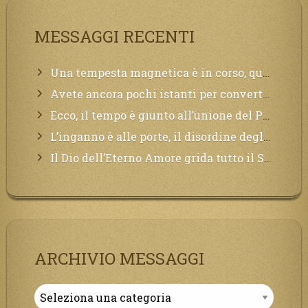
MESSAGGI RECENTI
Una tempesta magnetica è in corso, questa generazione patirà. Il black out non tarderà ad arrivare e tutta la Terra sarà oscurata.
Avete ancora pochi istanti per convertirvi, non perdete tempo, la sciagura arriverà all’improvviso e per chi non si sarà preparato saranno dolori.
Ecco, il tempo è giunto all’unione del Padre con il figlio, non avete che da attendere pochissimo.
L’inganno è alle porte, il disordine degli ordinati urlerà perdono, ma sarà troppo tardi, il tradimento è stato grande!
Il Dio dell’Eterno Amore grida tutto il Suo bene per i Suoi,richiama a Sé i lontani, affinché si pentano e tornino a Lui:
ARCHIVIO MESSAGGI
Archivio