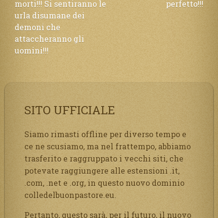
morti!!! Si sentiranno le
perfetto!!!
urla disumane dei
demoni che
attaccheranno gli
uomini!!!
SITO UFFICIALE
Siamo rimasti offline per diverso tempo e
ce ne scusiamo, ma nel frattempo, abbiamo
trasferito e raggruppato i vecchi siti, che
potevate raggiungere alle estensioni .it,
.com, .net e .org, in questo nuovo dominio
colledelbuonpastore.eu.
Pertanto, questo sarà, per il futuro, il nuovo