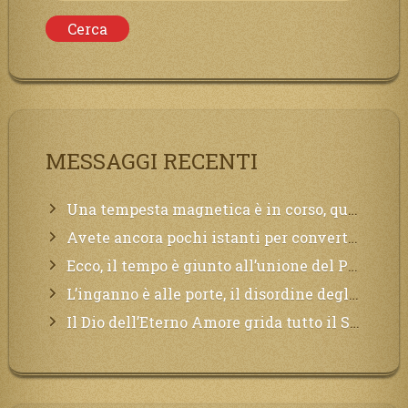
MESSAGGI RECENTI
Una tempesta magnetica è in corso, questa generazione patirà. Il black out non tarderà ad arrivare e tutta la Terra sarà oscurata.
Avete ancora pochi istanti per convertirvi, non perdete tempo, la sciagura arriverà all’improvviso e per chi non si sarà preparato saranno dolori.
Ecco, il tempo è giunto all’unione del Padre con il figlio, non avete che da attendere pochissimo.
L’inganno è alle porte, il disordine degli ordinati urlerà perdono, ma sarà troppo tardi, il tradimento è stato grande!
Il Dio dell’Eterno Amore grida tutto il Suo bene per i Suoi,richiama a Sé i lontani, affinché si pentano e tornino a Lui: