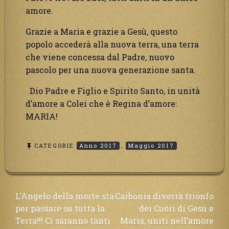
amore.
Grazie a Maria e grazie a Gesù, questo
popolo accederà alla nuova terra, una terra
che viene concessa dal Padre, nuovo
pascolo per una nuova generazione santa.
Dio Padre e Figlio e Spirito Santo, in unità
d’amore a Colei che è Regina d’amore:
MARIA!
CATEGORIE
Anno 2017
,
Maggio 2017
Navigazione
L’Angelo della morte sta
Carbonia diverrà trionfo
per passare su tutta la
dei Cuori di Gesù e
articoli
Terra!!! Ci saranno tanti
Maria, uniti nell’amore