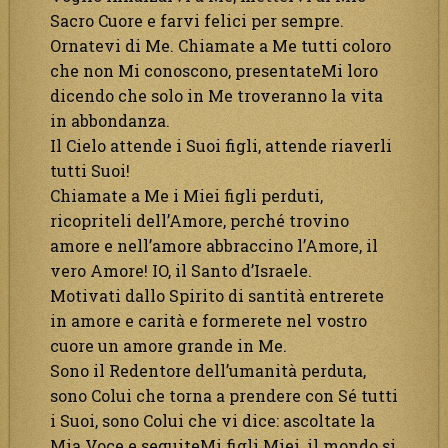
Sacro Cuore e farvi felici per sempre.
Ornatevi di Me. Chiamate a Me tutti coloro
che non Mi conoscono, presentateMi loro
dicendo che solo in Me troveranno la vita
in abbondanza.
Il Cielo attende i Suoi figli, attende riaverli
tutti Suoi!
Chiamate a Me i Miei figli perduti,
ricopriteli dell’Amore, perché trovino
amore e nell’amore abbraccino l’Amore, il
vero Amore! IO, il Santo d’Israele.
Motivati dallo Spirito di santità entrerete
in amore e carità e formerete nel vostro
cuore un amore grande in Me.
Sono il Redentore dell’umanità perduta,
sono Colui che torna a prendere con Sé tutti
i Suoi, sono Colui che vi dice: ascoltate la
Mia Voce e seguiteMi figli Miei, il mondo si