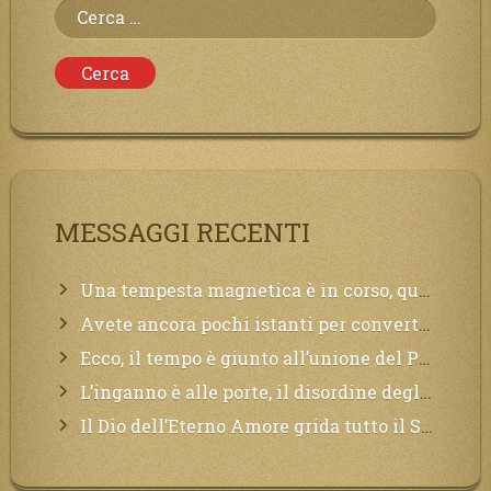
Ricerca
per:
MESSAGGI RECENTI
Una tempesta magnetica è in corso, questa generazione patirà. Il black out non tarderà ad arrivare e tutta la Terra sarà oscurata.
Avete ancora pochi istanti per convertirvi, non perdete tempo, la sciagura arriverà all’improvviso e per chi non si sarà preparato saranno dolori.
Ecco, il tempo è giunto all’unione del Padre con il figlio, non avete che da attendere pochissimo.
L’inganno è alle porte, il disordine degli ordinati urlerà perdono, ma sarà troppo tardi, il tradimento è stato grande!
Il Dio dell’Eterno Amore grida tutto il Suo bene per i Suoi,richiama a Sé i lontani, affinché si pentano e tornino a Lui: