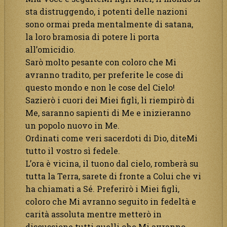
sta distruggendo, i potenti delle nazioni
sono ormai preda mentalmente di satana,
la loro bramosia di potere li porta
all’omicidio.
Sarò molto pesante con coloro che Mi
avranno tradito, per preferite le cose di
questo mondo e non le cose del Cielo!
Sazierò i cuori dei Miei figli, li riempirò di
Me, saranno sapienti di Me e inizieranno
un popolo nuovo in Me.
Ordinati come veri sacerdoti di Dio, diteMi
tutto il vostro sì fedele.
L’ora è vicina, il tuono dal cielo, romberà su
tutta la Terra, sarete di fronte a Colui che vi
ha chiamati a Sé. Preferirò i Miei figli,
coloro che Mi avranno seguito in fedeltà e
carità assoluta mentre metterò in
discussione tutti quelli che Mi avranno