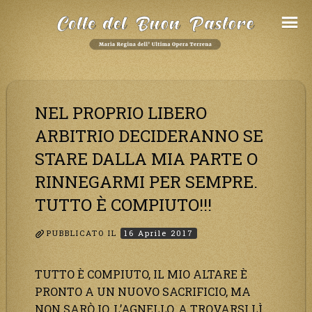
Salta
al
Contenuto
NEL PROPRIO LIBERO
ARBITRIO DECIDERANNO SE
STARE DALLA MIA PARTE O
RINNEGARMI PER SEMPRE.
TUTTO È COMPIUTO!!!
PUBBLICATO IL
16 Aprile 2017
TUTTO È COMPIUTO, IL MIO ALTARE È
PRONTO A UN NUOVO SACRIFICIO, MA
NON SARÒ IO, L’AGNELLO, A TROVARSI LÌ,