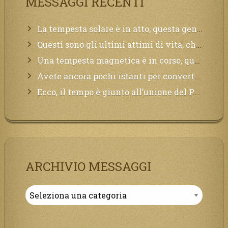
MESSAGGI RECENTI
La tempesta solare è in atto, questa generazione soffrirà molto, la Terra arderà, l’acqua sarà contaminata, il cibo non sarà più nelle vostre mense.
Questi sono gli ultimi attimi di vita, chi si vuole salvare Mi chiami in suo aiuto.
Una tempesta magnetica è in corso, questa generazione patirà. Il black out non tarderà ad arrivare e tutta la Terra sarà oscurata.
Avete ancora pochi istanti per convertirvi, non perdete tempo, la sciagura arriverà all’improvviso e per chi non si sarà preparato saranno dolori.
Ecco, il tempo è giunto all’unione del Padre con il figlio, non avete che da attendere pochissimo.
ARCHIVIO MESSAGGI
Archivio
Messaggi