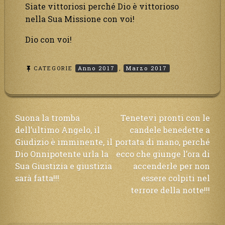
Siate vittoriosi perché Dio è vittorioso
nella Sua Missione con voi!
Dio con voi!
CATEGORIE
Anno 2017
,
Marzo 2017
Navigazione
Suona la tromba
Tenetevi pronti con le
dell’ultimo Angelo, il
candele benedette a
articoli
Giudizio è imminente, il
portata di mano, perché
Dio Onnipotente urla la
ecco che giunge l’ora di
Sua Giustizia e giustizia
accenderle per non
sarà fatta!!!
essere colpiti nel
terrore della notte!!!