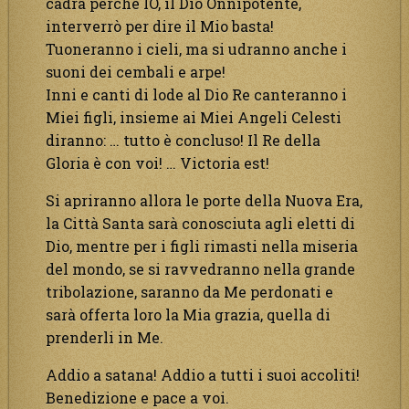
cadrà perché IO, il Dio Onnipotente,
interverrò per dire il Mio basta!
Tuoneranno i cieli, ma si udranno anche i
suoni dei cembali e arpe!
Inni e canti di lode al Dio Re canteranno i
Miei figli, insieme ai Miei Angeli Celesti
diranno: … tutto è concluso! Il Re della
Gloria è con voi! … Victoria est!
Si apriranno allora le porte della Nuova Era,
la Città Santa sarà conosciuta agli eletti di
Dio, mentre per i figli rimasti nella miseria
del mondo, se si ravvedranno nella grande
tribolazione, saranno da Me perdonati e
sarà offerta loro la Mia grazia, quella di
prenderli in Me.
Addio a satana! Addio a tutti i suoi accoliti!
Benedizione e pace a voi.