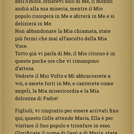
dell’Amore, ornatevi solo di Me, il mondo
andrà alla sua miseria, mentre il Mio
popolo risorgerà in Me e abiterà in Me e si
delizierà in Me.
Non abbandonate la Mia chiamata, state
più fermi che mai all’ascolto della Mia
Voce.
Tutto già vi parla di Me, il Mio ritorno è in
queste poche ore che vi rimangono
d’attesa.
Vedrete il Mio Volto e Mi abbraccerete a
voi, e sarete forti in Me, e canterete come
angeli, la Mia misericordia e la Mia
dolcezza di Padre!
Figlioli, vi ringrazio per essere arrivati fino
qui; questo Colle attende Maria, Ella è per
visitare il Suo popolo e trionfare in esso.
Glorificate il nome di Gesù e di Maria, state