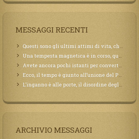
MESSAGGI RECENTI
Questi sono gli ultimi attimi di vita, chi si vuole salvare Mi chiami in suo aiuto.
Una tempesta magnetica è in corso, questa generazione patirà. Il black out non tarderà ad arrivare e tutta la Terra sarà oscurata.
Avete ancora pochi istanti per convertirvi, non perdete tempo, la sciagura arriverà all’improvviso e per chi non si sarà preparato saranno dolori.
Ecco, il tempo è giunto all’unione del Padre con il figlio, non avete che da attendere pochissimo.
L’inganno è alle porte, il disordine degli ordinati urlerà perdono, ma sarà troppo tardi, il tradimento è stato grande!
ARCHIVIO MESSAGGI