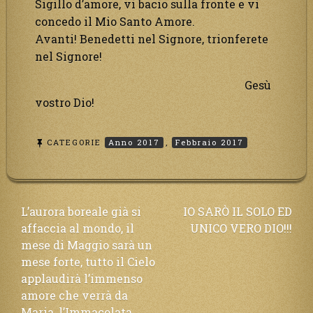
Sigillo d’amore, vi bacio sulla fronte e vi
concedo il Mio Santo Amore.
Avanti! Benedetti nel Signore, trionferete
nel Signore!
Gesù
vostro Dio!
CATEGORIE
Anno 2017
,
Febbraio 2017
Navigazione
L’aurora boreale già si
IO SARÒ IL SOLO ED
affaccia al mondo, il
UNICO VERO DIO!!!
articoli
mese di Maggio sarà un
mese forte, tutto il Cielo
applaudirà l’immenso
amore che verrà da
Maria, l’Immacolata