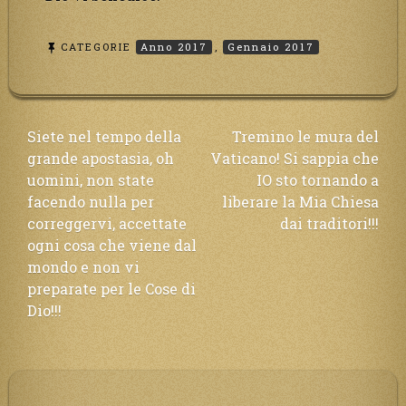
CATEGORIE
Anno 2017
,
Gennaio 2017
Navigazione
Siete nel tempo della
Tremino le mura del
grande apostasia, oh
Vaticano! Si sappia che
articoli
uomini, non state
IO sto tornando a
facendo nulla per
liberare la Mia Chiesa
correggervi, accettate
dai traditori!!!
ogni cosa che viene dal
mondo e non vi
preparate per le Cose di
Dio!!!