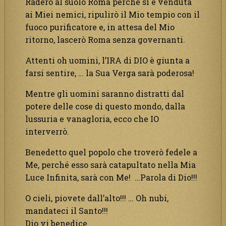
Raderò al suolo Roma perché si è venduta
ai Miei nemici, ripulirò il Mio tempio con il
fuoco purificatore e, in attesa del Mio
ritorno, lascerò Roma senza governanti.
Attenti oh uomini, l’IRA di DIO è giunta a
farsi sentire, … la Sua Verga sarà poderosa!
Mentre gli uomini saranno distratti dal
potere delle cose di questo mondo, dalla
lussuria e vanagloria, ecco che IO
interverrò.
Benedetto quel popolo che troverò fedele a
Me, perché esso sarà catapultato nella Mia
Luce Infinita, sarà con Me! …Parola di Dio!!!
O cieli, piovete dall’alto!!! … Oh nubi,
mandateci il Santo!!!
Dio vi benedice.