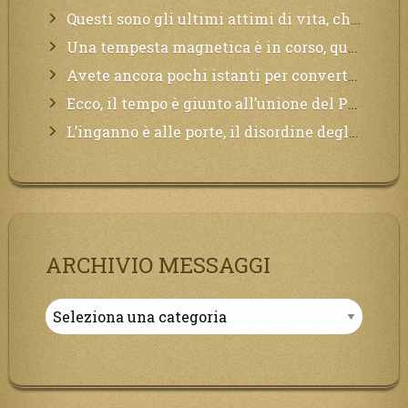
Questi sono gli ultimi attimi di vita, chi si vuole salvare Mi chiami in suo aiuto.
Una tempesta magnetica è in corso, questa generazione patirà. Il black out non tarderà ad arrivare e tutta la Terra sarà oscurata.
Avete ancora pochi istanti per convertirvi, non perdete tempo, la sciagura arriverà all’improvviso e per chi non si sarà preparato saranno dolori.
Ecco, il tempo è giunto all’unione del Padre con il figlio, non avete che da attendere pochissimo.
L’inganno è alle porte, il disordine degli ordinati urlerà perdono, ma sarà troppo tardi, il tradimento è stato grande!
ARCHIVIO MESSAGGI
Archivio
Messaggi