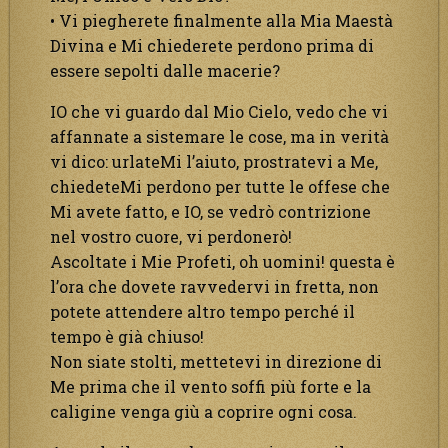
• Vi piegherete finalmente alla Mia Maestà
Divina e Mi chiederete perdono prima di
essere sepolti dalle macerie?
IO che vi guardo dal Mio Cielo, vedo che vi
affannate a sistemare le cose, ma in verità
vi dico: urlateMi l’aiuto, prostratevi a Me,
chiedeteMi perdono per tutte le offese che
Mi avete fatto, e IO, se vedrò contrizione
nel vostro cuore, vi perdonerò!
Ascoltate i Mie Profeti, oh uomini! questa è
l’ora che dovete ravvedervi in fretta, non
potete attendere altro tempo perché il
tempo è già chiuso!
Non siate stolti, mettetevi in direzione di
Me prima che il vento soffi più forte e la
caligine venga giù a coprire ogni cosa.