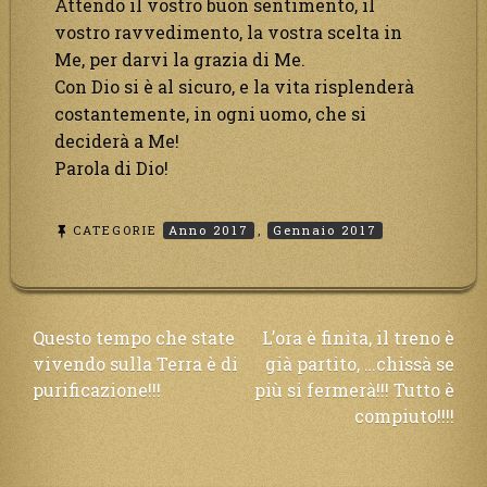
Attendo il vostro buon sentimento, il
vostro ravvedimento, la vostra scelta in
Me, per darvi la grazia di Me.
Con Dio si è al sicuro, e la vita risplenderà
costantemente, in ogni uomo, che si
deciderà a Me!
Parola di Dio!
CATEGORIE
Anno 2017
,
Gennaio 2017
Navigazione
Questo tempo che state
L’ora è finita, il treno è
vivendo sulla Terra è di
già partito, …chissà se
articoli
purificazione!!!
più si fermerà!!! Tutto è
compiuto!!!!