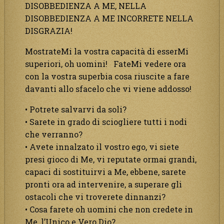
DISOBBEDIENZA A ME, NELLA
DISOBBEDIENZA A ME INCORRETE NELLA
DISGRAZIA!
MostrateMi la vostra capacità di esserMi
superiori, oh uomini! FateMi vedere ora
con la vostra superbia cosa riuscite a fare
davanti allo sfacelo che vi viene addosso!
• Potrete salvarvi da soli?
• Sarete in grado di sciogliere tutti i nodi
che verranno?
• Avete innalzato il vostro ego, vi siete
presi gioco di Me, vi reputate ormai grandi,
capaci di sostituirvi a Me, ebbene, sarete
pronti ora ad intervenire, a superare gli
ostacoli che vi troverete dinnanzi?
• Cosa farete oh uomini che non credete in
Me, l’Unico e Vero Dio?