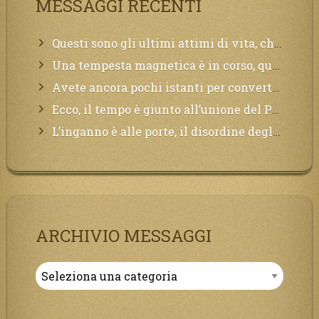
MESSAGGI RECENTI
Questi sono gli ultimi attimi di vita, chi si vuole salvare Mi chiami in suo aiuto.
Una tempesta magnetica è in corso, questa generazione patirà. Il black out non tarderà ad arrivare e tutta la Terra sarà oscurata.
Avete ancora pochi istanti per convertirvi, non perdete tempo, la sciagura arriverà all’improvviso e per chi non si sarà preparato saranno dolori.
Ecco, il tempo è giunto all’unione del Padre con il figlio, non avete che da attendere pochissimo.
L’inganno è alle porte, il disordine degli ordinati urlerà perdono, ma sarà troppo tardi, il tradimento è stato grande!
ARCHIVIO MESSAGGI
Archivio
Messaggi