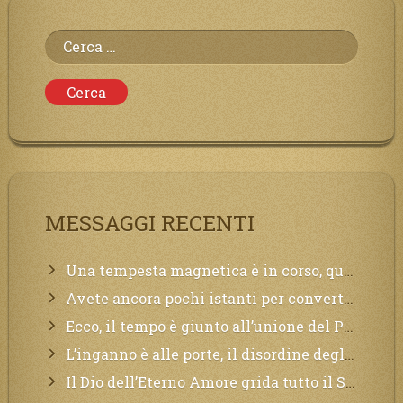
Ricerca
per:
MESSAGGI RECENTI
Una tempesta magnetica è in corso, questa generazione patirà. Il black out non tarderà ad arrivare e tutta la Terra sarà oscurata.
Avete ancora pochi istanti per convertirvi, non perdete tempo, la sciagura arriverà all’improvviso e per chi non si sarà preparato saranno dolori.
Ecco, il tempo è giunto all’unione del Padre con il figlio, non avete che da attendere pochissimo.
L’inganno è alle porte, il disordine degli ordinati urlerà perdono, ma sarà troppo tardi, il tradimento è stato grande!
Il Dio dell’Eterno Amore grida tutto il Suo bene per i Suoi,richiama a Sé i lontani, affinché si pentano e tornino a Lui: