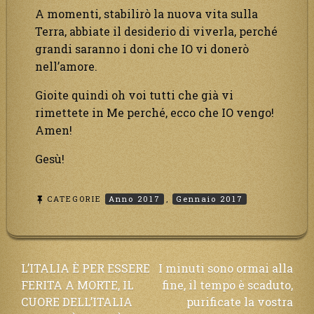
A momenti, stabilirò la nuova vita sulla
Terra, abbiate il desiderio di viverla, perché
grandi saranno i doni che IO vi donerò
nell’amore.
Gioite quindi oh voi tutti che già vi
rimettete in Me perché, ecco che IO vengo!
Amen!
Gesù!
CATEGORIE
Anno 2017
,
Gennaio 2017
Navigazione
L’ITALIA È PER ESSERE
I minuti sono ormai alla
FERITA A MORTE, IL
fine, il tempo è scaduto,
articoli
CUORE DELL’ITALIA
purificate la vostra