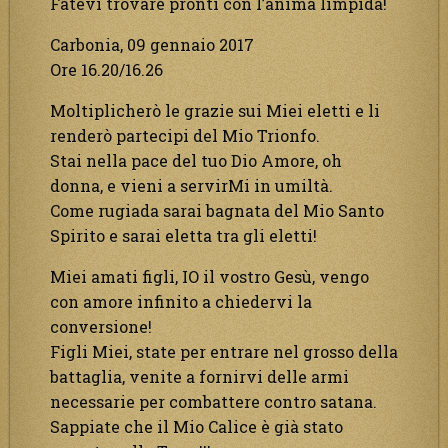
Fatevi trovare pronti con l’anima limpida!
Carbonia, 09 gennaio 2017
Ore 16.20/16.26
Moltiplicherò le grazie sui Miei eletti e li
renderò partecipi del Mio Trionfo.
Stai nella pace del tuo Dio Amore, oh
donna, e vieni a servirMi in umiltà.
Come rugiada sarai bagnata del Mio Santo
Spirito e sarai eletta tra gli eletti!
Miei amati figli, IO il vostro Gesù, vengo
con amore infinito a chiedervi la
conversione!
Figli Miei, state per entrare nel grosso della
battaglia, venite a fornirvi delle armi
necessarie per combattere contro satana.
Sappiate che il Mio Calice è già stato