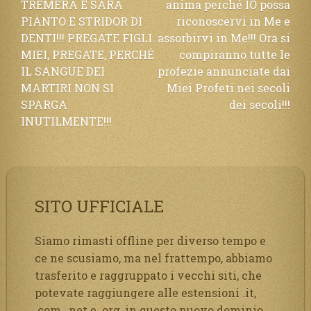
TREMERÀ E SARÀ
anima perché IO possa
PIANTO E STRIDOR DI
riconoscervi in Me e
DENTI!!! PREGATE FIGLI
assorbirvi in Me!!! Ora si
MIEI, PREGATE, PERCHÉ
compiranno tutte le
IL SANGUE DEI
profezie annunciate dai
MARTIRI NON SI
Miei Profeti nei secoli
SPARGA
dei secoli!!!
INUTILMENTE!!!
SITO UFFICIALE
Siamo rimasti offline per diverso tempo e
ce ne scusiamo, ma nel frattempo, abbiamo
trasferito e raggruppato i vecchi siti, che
potevate raggiungere alle estensioni .it,
.com, .net e .org, in questo nuovo dominio