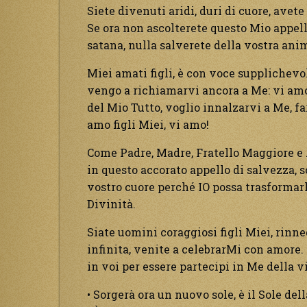
Siete divenuti aridi, duri di cuore, avet
Se ora non ascolterete questo Mio appell
satana, nulla salverete della vostra anim
Miei amati figli, è con voce supplichevol
vengo a richiamarvi ancora a Me: vi amo
del Mio Tutto, voglio innalzarvi a Me, fa
amo figli Miei, vi amo!
Come Padre, Madre, Fratello Maggiore e 
in questo accorato appello di salvezza, s
vostro cuore perché IO possa trasformar
Divinità.
Siate uomini coraggiosi figli Miei, rinne
infinita, venite a celebrarMi con amore.
in voi per essere partecipi in Me della v
• Sorgerà ora un nuovo sole, è il Sole dell