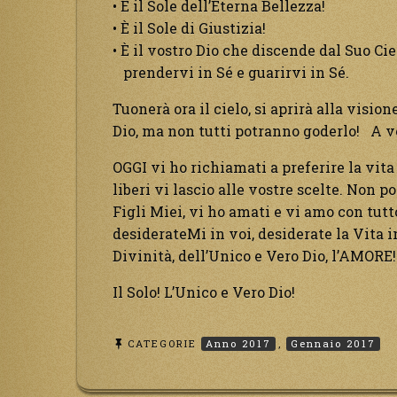
• È il Sole dell’Eterna Bellezza!
• È il Sole di Giustizia!
• È il vostro Dio che discende dal Suo Cie
prendervi in Sé e guarirvi in Sé.
Tuonerà ora il cielo, si aprirà alla visi
Dio, ma non tutti potranno goderlo! A vo
OGGI vi ho richiamati a preferire la vita
liberi vi lascio alle vostre scelte. Non 
Figli Miei, vi ho amati e vi amo con tutt
desiderateMi in voi, desiderate la Vita in
Divinità, dell’Unico e Vero Dio, l’AMORE!!
Il Solo! L’Unico e Vero Dio!
CATEGORIE
Anno 2017
,
Gennaio 2017