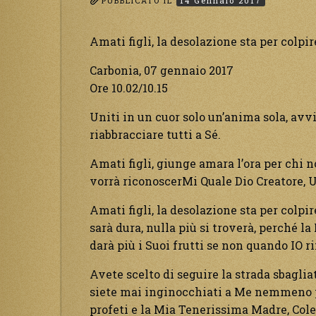
PUBBLICATO IL
14 Gennaio 2017
Amati figli, la desolazione sta per colpir
Carbonia, 07 gennaio 2017
Ore 10.02/10.15
Uniti in un cuor solo un’anima sola, avvi
riabbracciare tutti a Sé.
Amati figli, giunge amara l’ora per chi n
vorrà riconoscerMi Quale Dio Creatore, U
Amati figli, la desolazione sta per colpir
sarà dura, nulla più si troverà, perché l
darà più i Suoi frutti se non quando IO r
Avete scelto di seguire la strada sbaglia
siete mai inginocchiati a Me nemmeno pe
profeti e la Mia Tenerissima Madre, Colei