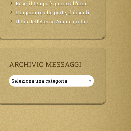
Ecco, il tempo è giunto all’unione del Padre con il figlio, non avete che da attendere pochissimo.
L’inganno è alle porte, il disordine degli ordinati urlerà perdono, ma sarà troppo tardi, il tradimento è stato grande!
Il Dio dell’Eterno Amore grida tutto il Suo bene per i Suoi,richiama a Sé i lontani, affinché si pentano e tornino a Lui:
ARCHIVIO MESSAGGI
Archivio
Messaggi