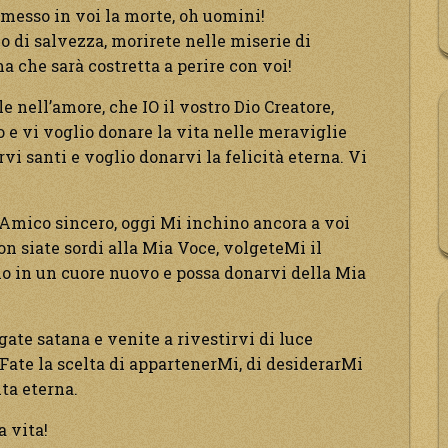
e messo in voi la morte, oh uomini!
o di salvezza, morirete nelle miserie di
a che sarà costretta a perire con voi!
e nell’amore, che IO il vostro Dio Creatore,
 e vi voglio donare la vita nelle meraviglie
rvi santi e voglio donarvi la felicità eterna. Vi
Amico sincero, oggi Mi inchino ancora a voi
on siate sordi alla Mia Voce, volgeteMi il
lo in un cuore nuovo e possa donarvi della Mia
gate satana e venite a rivestirvi di luce
 Fate la scelta di appartenerMi, di desiderarMi
ita eterna.
a vita!