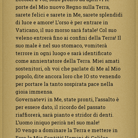
porte del Mio nuovo Regno sulla Terra,
sarete felici e sarete in Me, sarete splendidi
di luce e amore! L’orso è per entrare in
Vaticano, il suo morso sarà fatale! Col suo
veleno entrerà fino ai confini della Terra! Il
suo male è nel suo stomaco, vomiterà
terrore in ogni luogo e sarà identificato
come annientatore della Terra. Miei amati
sostenitori, oh voi che parlate di Me al Mio
popolo, dite ancora loro che IO sto venendo
per portare la tanto sospirata pace nella
gioia immensa.
Governatevi in Me, state pronti, l’assalto è
per essere dato, il ricordo del passato
riaffiorerà, sarà pianto e stridor di denti.
L’uomo iniquo perirà nel suo male!
IO vengo a dominare la Terra e mettere in
Essa la Mia Santità! Uomini di Galilea,