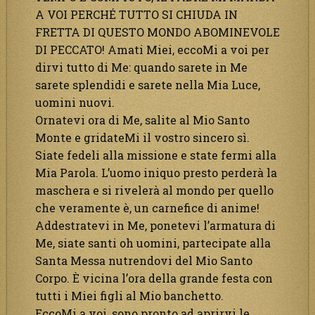
A VOI PERCHÉ TUTTO SI CHIUDA IN
FRETTA DI QUESTO MONDO ABOMINEVOLE
DI PECCATO! Amati Miei, eccoMi a voi per
dirvi tutto di Me: quando sarete in Me
sarete splendidi e sarete nella Mia Luce,
uomini nuovi.
Ornatevi ora di Me, salite al Mio Santo
Monte e gridateMi il vostro sincero sì.
Siate fedeli alla missione e state fermi alla
Mia Parola. L’uomo iniquo presto perderà la
maschera e si rivelerà al mondo per quello
che veramente è, un carnefice di anime!
Addestratevi in Me, ponetevi l’armatura di
Me, siate santi oh uomini, partecipate alla
Santa Messa nutrendovi del Mio Santo
Corpo. È vicina l’ora della grande festa con
tutti i Miei figli al Mio banchetto.
EccoMi a voi, sono pronto ad aprirvi le