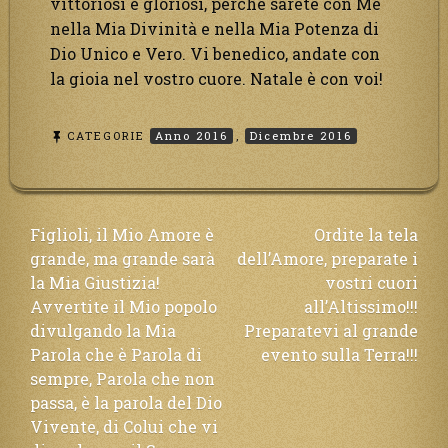
vittoriosi e gloriosi, perché sarete con Me
nella Mia Divinità e nella Mia Potenza di
Dio Unico e Vero. Vi benedico, andate con
la gioia nel vostro cuore. Natale è con voi!
CATEGORIE
Anno 2016
,
Dicembre 2016
Navigazione
Figlioli, il Mio Amore è
Ordite la tela
grande, ma grande sarà
dell’Amore, preparate i
articoli
la Mia Giustizia!
vostri cuori
Avvertite il Mio popolo
all’Altissimo!!!
divulgando la Mia
Preparatevi al grande
Parola che è Parola di
evento sulla Terra!!!
sempre, Parola che non
passa, è la parola del Dio
Vivente, di Colui che vi