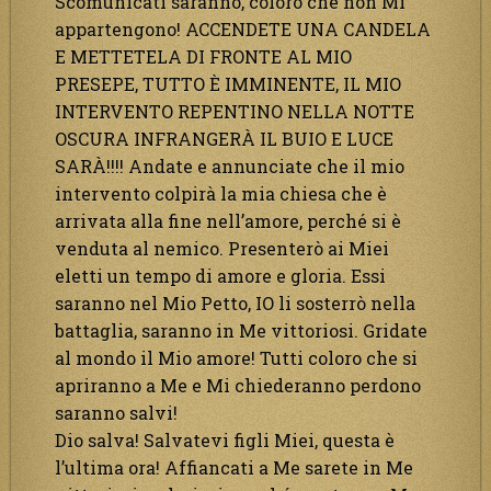
Scomunicati saranno, coloro che non Mi
appartengono! ACCENDETE UNA CANDELA
E METTETELA DI FRONTE AL MIO
PRESEPE, TUTTO È IMMINENTE, IL MIO
INTERVENTO REPENTINO NELLA NOTTE
OSCURA INFRANGERÀ IL BUIO E LUCE
SARÀ!!!! Andate e annunciate che il mio
intervento colpirà la mia chiesa che è
arrivata alla fine nell’amore, perché si è
venduta al nemico. Presenterò ai Miei
eletti un tempo di amore e gloria. Essi
saranno nel Mio Petto, IO li sosterrò nella
battaglia, saranno in Me vittoriosi. Gridate
al mondo il Mio amore! Tutti coloro che si
apriranno a Me e Mi chiederanno perdono
saranno salvi!
Dio salva! Salvatevi figli Miei, questa è
l’ultima ora! Affiancati a Me sarete in Me