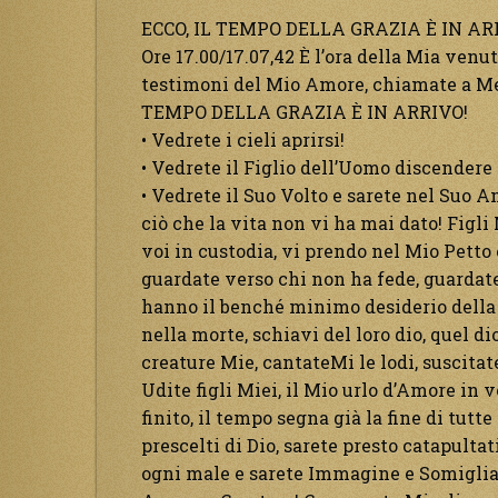
ECCO, IL TEMPO DELLA GRAZIA È IN ARRI
Ore 17.00/17.07,42 È l’ora della Mia ven
testimoni del Mio Amore, chiamate a Me 
TEMPO DELLA GRAZIA È IN ARRIVO!
• Vedrete i cieli aprirsi!
• Vedrete il Figlio dell’Uomo discendere 
• Vedrete il Suo Volto e sarete nel Suo A
ciò che la vita non vi ha mai dato! Figli
voi in custodia, vi prendo nel Mio Petto 
guardate verso chi non ha fede, guardate 
hanno il benché minimo desiderio della
nella morte, schiavi del loro dio, quel d
creature Mie, cantateMi le lodi, suscitat
Udite figli Miei, il Mio urlo d’Amore in v
finito, il tempo segna già la fine di tutt
prescelti di Dio, sarete presto catapultat
ogni male e sarete Immagine e Somiglianz