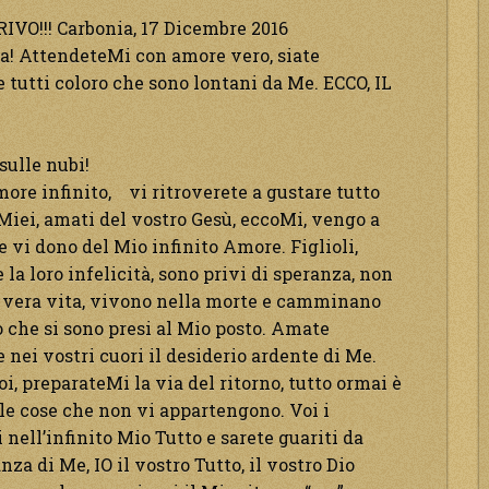
VO!!! Carbonia, 17 Dicembre 2016
uta! AttendeteMi con amore vero, siate
tutti coloro che sono lontani da Me. ECCO, IL
sulle nubi!
more infinito, vi ritroverete a gustare tutto
 Miei, amati del vostro Gesù, eccoMi, vengo a
e vi dono del Mio infinito Amore. Figlioli,
la loro infelicità, sono privi di speranza, non
 vera vita, vivono nella morte e camminano
io che si sono presi al Mio posto. Amate
e nei vostri cuori il desiderio ardente di Me.
oi, preparateMi la via del ritorno, tutto ormai è
e le cose che non vi appartengono. Voi i
i nell’infinito Mio Tutto e sarete guariti da
a di Me, IO il vostro Tutto, il vostro Dio