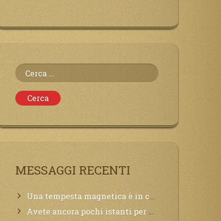
Ricerca
per:
MESSAGGI RECENTI
Una tempesta magnetica è in corso, questa generazione patirà. Il black out non tarderà ad arrivare e tutta la Terra sarà oscurata.
Avete ancora pochi istanti per convertirvi, non perdete tempo, la sciagura arriverà all’improvviso e per chi non si sarà preparato saranno dolori.