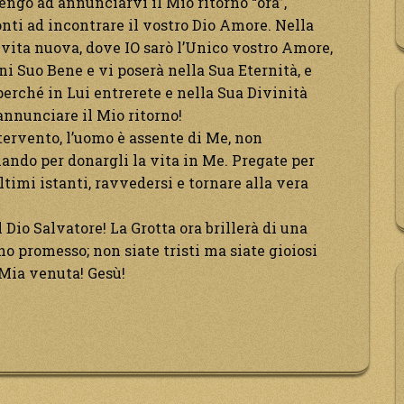
ngo ad annunciarvi il Mio ritorno “ora”,
ti ad incontrare il vostro Dio Amore. Nella
a vita nuova, dove IO sarò l’Unico vostro Amore,
gni Suo Bene e vi poserà nella Sua Eternità, e
perché in Lui entrerete e nella Sua Divinità
 annunciare il Mio ritorno!
ntervento, l’uomo è assente di Me, non
do per donargli la vita in Me. Pregate per
ltimi istanti, ravvedersi e tornare alla vera
l Dio Salvatore! La Grotta ora brillerà di una
ho promesso; non siate tristi ma siate gioiosi
 Mia venuta! Gesù!