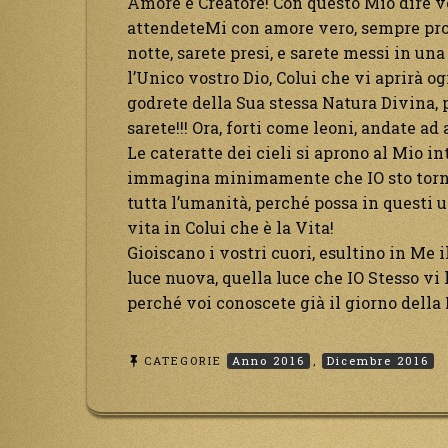
Amore e Creatore! Con questo Mio dire ve
attendeteMi con amore vero, sempre pron
notte, sarete presi, e sarete messi in un
l’Unico vostro Dio, Colui che vi aprirà o
godrete della Sua stessa Natura Divina, 
sarete!!! Ora, forti come leoni, andate ad
Le cateratte dei cieli si aprono al Mio i
immagina minimamente che IO sto tornan
tutta l’umanità, perché possa in questi u
vita in Colui che è la Vita!
Gioiscano i vostri cuori, esultino in Me i
luce nuova, quella luce che IO Stesso vi 
perché voi conoscete già il giorno della
CATEGORIE
Anno 2016
,
Dicembre 2016