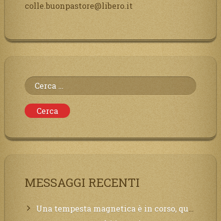
colle.buonpastore@libero.it
Ricerca
per:
MESSAGGI RECENTI
Una tempesta magnetica è in corso, questa generazione patirà. Il black out non tarderà ad arrivare e tutta la Terra sarà oscurata.