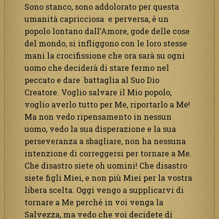
Sono stanco, sono addolorato per questa
umanità capricciosa e perversa, è un
popolo lontano dall’Amore, gode delle cose
del mondo, si infliggono con le loro stesse
mani la crocifissione che ora sarà su ogni
uomo che deciderà di stare fermo nel
peccato e dare battaglia al Suo Dio
Creatore. Voglio salvare il Mio popolo,
voglio averlo tutto per Me, riportarlo a Me!
Ma non vedo ripensamento in nessun
uomo, vedo la sua disperazione e la sua
perseveranza a sbagliare, non ha nessuna
intenzione di correggersi per tornare a Me.
Che disastro siete oh uomini! Che disastro
siete figli Miei, e non più Miei per la vostra
libera scelta. Oggi vengo a supplicarvi di
tornare a Me perché in voi venga la
Salvezza, ma vedo che voi decidete di