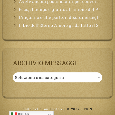
Avete ancora pochi istanti per convertirvi, non perdete tempo, la sciagura arriverà all’improvviso e per chi non si sarà preparato saranno dolori.
Ecco, il tempo è giunto all’unione del Padre con il figlio, non avete che da attendere pochissimo.
L’inganno è alle porte, il disordine degli ordinati urlerà perdono, ma sarà troppo tardi, il tradimento è stato grande!
Il Dio dell’Eterno Amore grida tutto il Suo bene per i Suoi,richiama a Sé i lontani, affinché si pentano e tornino a Lui:
ARCHIVIO MESSAGGI
Archivio
Messaggi
Colle del Buon Pastore
|
© 2002 - 2019
Italian