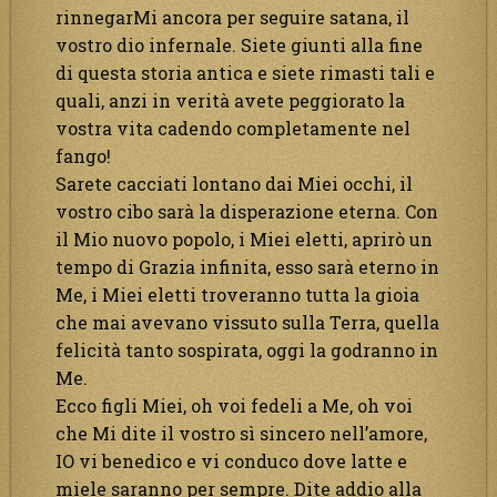
rinnegarMi ancora per seguire satana, il
vostro dio infernale. Siete giunti alla fine
di questa storia antica e siete rimasti tali e
quali, anzi in verità avete peggiorato la
vostra vita cadendo completamente nel
fango!
Sarete cacciati lontano dai Miei occhi, il
vostro cibo sarà la disperazione eterna. Con
il Mio nuovo popolo, i Miei eletti, aprirò un
tempo di Grazia infinita, esso sarà eterno in
Me, i Miei eletti troveranno tutta la gioia
che mai avevano vissuto sulla Terra, quella
felicità tanto sospirata, oggi la godranno in
Me.
Ecco figli Miei, oh voi fedeli a Me, oh voi
che Mi dite il vostro sì sincero nell’amore,
IO vi benedico e vi conduco dove latte e
miele saranno per sempre. Dite addio alla