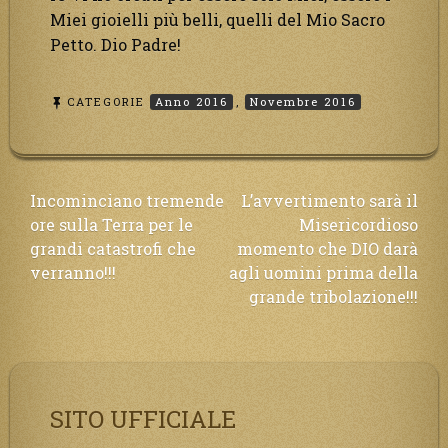
Miei gioielli più belli, quelli del Mio Sacro
Petto. Dio Padre!
CATEGORIE
Anno 2016
,
Novembre 2016
Navigazione
Incominciano tremende
L’avvertimento sarà il
ore sulla Terra per le
Misericordioso
articoli
grandi catastrofi che
momento che DIO darà
verranno!!!
agli uomini prima della
grande tribolazione!!!
SITO UFFICIALE