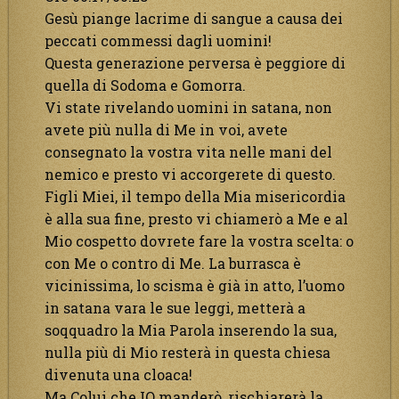
Gesù piange lacrime di sangue a causa dei
peccati commessi dagli uomini!
Questa generazione perversa è peggiore di
quella di Sodoma e Gomorra.
Vi state rivelando uomini in satana, non
avete più nulla di Me in voi, avete
consegnato la vostra vita nelle mani del
nemico e presto vi accorgerete di questo.
Figli Miei, il tempo della Mia misericordia
è alla sua fine, presto vi chiamerò a Me e al
Mio cospetto dovrete fare la vostra scelta: o
con Me o contro di Me. La burrasca è
vicinissima, lo scisma è già in atto, l’uomo
in satana vara le sue leggi, metterà a
soqquadro la Mia Parola inserendo la sua,
nulla più di Mio resterà in questa chiesa
divenuta una cloaca!
Ma Colui che IO manderò, rischiarerà la