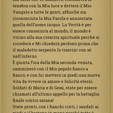
tenebra con la Mia luce e detterà il Mio
Vangelo a tutte le genti, affinché sia
riconosciuta la Mia Parola e annientata
quella dell’uomo iniquo. La Verità è per
essere conosciuta al mondo, il mondo è
vicino alla sua crescita spirituale perché si
ricrederà e Mi chiederà perdono prima che
il maledetto serpente lo trascini con sé
nell’inferno.
È giunta l’ora della Mia seconda venuta,
camminerò con il Mio popolo fianco a
fianco, e con lui metterò in piedi una nuova
vita da vivere in amore e felicità eterni.
Soldati di Maria e di Gesù, state per essere
chiamati all’ultimo appello per la battaglia
finale contro satana!
State pronti, con i fianchi cinti, i sandali ai
piedi e il bastone in mano perché tutto è