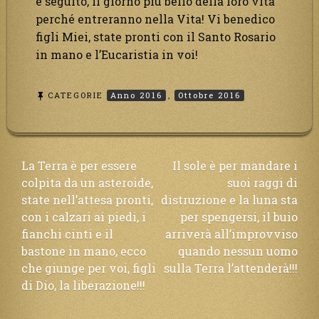
e seguito, il giorno più bello della loro vita
perché entreranno nella Vita! Vi benedico
figli Miei, state pronti con il Santo Rosario
in mano e l’Eucaristia in voi!
CATEGORIE
Anno 2016
,
Ottobre 2016
Navigazione
La Terra è per essere
Il sole è per mandare i
colpita da un asteroide,
suoi raggi di
articoli
state nell’attesa pronti,
distruzione e la luna sta
con i calzari ai piedi, i
per spengersi, il buio
fianchi cinti e il
arriverà all’improvviso
bastone in mano, ecco
quando nessun uomo
che giunge per voi, figli
sulla Terra l’attenderà!!!
di Dio, la liberazione!!!