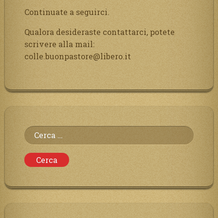
Continuate a seguirci.
Qualora desideraste contattarci, potete
scrivere alla mail:
colle.buonpastore@libero.it
Ricerca
per: