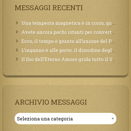
MESSAGGI RECENTI
Una tempesta magnetica è in corso, questa generazione patirà. Il black out non tarderà ad arrivare e tutta la Terra sarà oscurata.
Avete ancora pochi istanti per convertirvi, non perdete tempo, la sciagura arriverà all’improvviso e per chi non si sarà preparato saranno dolori.
Ecco, il tempo è giunto all’unione del Padre con il figlio, non avete che da attendere pochissimo.
L’inganno è alle porte, il disordine degli ordinati urlerà perdono, ma sarà troppo tardi, il tradimento è stato grande!
Il Dio dell’Eterno Amore grida tutto il Suo bene per i Suoi,richiama a Sé i lontani, affinché si pentano e tornino a Lui:
ARCHIVIO MESSAGGI
Archivio
Messaggi