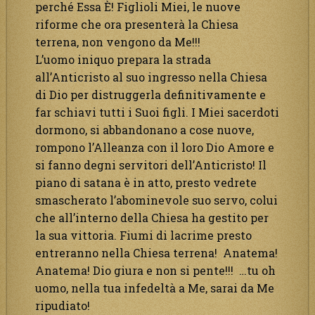
perché Essa È! Figlioli Miei, le nuove
riforme che ora presenterà la Chiesa
terrena, non vengono da Me!!!
L’uomo iniquo prepara la strada
all’Anticristo al suo ingresso nella Chiesa
di Dio per distruggerla definitivamente e
far schiavi tutti i Suoi figli. I Miei sacerdoti
dormono, si abbandonano a cose nuove,
rompono l’Alleanza con il loro Dio Amore e
si fanno degni servitori dell’Anticristo! Il
piano di satana è in atto, presto vedrete
smascherato l’abominevole suo servo, colui
che all’interno della Chiesa ha gestito per
la sua vittoria. Fiumi di lacrime presto
entreranno nella Chiesa terrena! Anatema!
Anatema! Dio giura e non si pente!!! …tu oh
uomo, nella tua infedeltà a Me, sarai da Me
ripudiato!