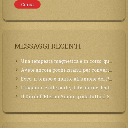
MESSAGGI RECENTI
Una tempesta magnetica è in corso, questa generazione patirà. Il black out non tarderà ad arrivare e tutta la Terra sarà oscurata.
Avete ancora pochi istanti per convertirvi, non perdete tempo, la sciagura arriverà all’improvviso e per chi non si sarà preparato saranno dolori.
Ecco, il tempo è giunto all’unione del Padre con il figlio, non avete che da attendere pochissimo.
L’inganno è alle porte, il disordine degli ordinati urlerà perdono, ma sarà troppo tardi, il tradimento è stato grande!
Il Dio dell’Eterno Amore grida tutto il Suo bene per i Suoi,richiama a Sé i lontani, affinché si pentano e tornino a Lui: