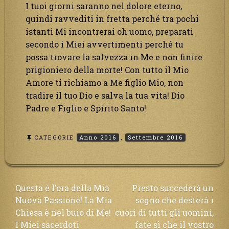
I tuoi giorni saranno nel dolore eterno,
quindi ravvediti in fretta perché tra pochi
istanti Mi incontrerai oh uomo, preparati
secondo i Miei avvertimenti perché tu
possa trovare la salvezza in Me e non finire
prigioniero della morte! Con tutto il Mio
Amore ti richiamo a Me figlio Mio, non
tradire il tuo Dio e salva la tua vita! Dio
Padre e Figlio e Spirito Santo!
CATEGORIE
Anno 2016
,
Settembre 2016
Navigazione
Questa è l’ora della Mia
Presto succederà un
Nuova Passione! La Mia
segno che desterà i
articoli
Chiesa è nel buio di Me!
cuori di tutti gli uomini,
I Miei sacerdoti
fate sì che il vostro