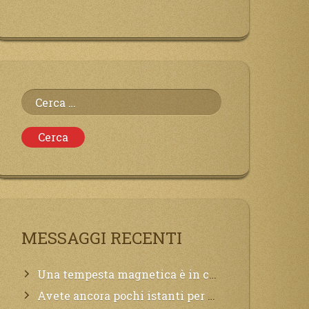
Ricerca
per:
MESSAGGI RECENTI
Una tempesta magnetica è in corso, questa generazione patirà. Il black out non tarderà ad arrivare e tutta la Terra sarà oscurata.
Avete ancora pochi istanti per convertirvi, non perdete tempo, la sciagura arriverà all’improvviso e per chi non si sarà preparato saranno dolori.