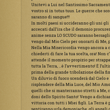
Unitevi a Lui nel Santissimo Sacramento, 
vostro sì in totus tuus. Le guerre che s
saranno di sangue!!!
In molti paesi si uccideranno gli uni gli 
accecati dall’ira che il demonio procure
anime senza LO SCUDO saranno bersaglia
vengo dal Mio Cielo per onorarti di Me, p
Nella Mia Misericordia vengo ancora a c
chiederti di fare la tua scelta, ora! Non 
attende il momento propizio per strappar
tutta la Terra, …è l’avvertimento! È l’ult
prima della grande tribolazione della fi
Un diluvio di fuoco scenderà dal Cielo e 
risplendere della Mia Luce, del Mio Amore
quelli che si manterranno stretti a Me, c
doni dello Spirito Santo! Vengo a dichia
vittoria con tutti i Miei figli. La Terra è
sentiranno urla demoniache, gli angeli 