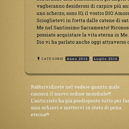
vagheranno desiderosi di carpire più anim
uno scherzo, sono IO, il vostro DIO Amor
Scioglietevi in fretta dalle catene di sa
Me nel Santissimo Sacramento! Riconosc
possiate acquistare la vita eterna in Me
Dio vi ha parlato anche oggi attraverso 
CATEGORIE
Anno 2016
,
Luglio 2016
Navigazione
Rabbrividirete nel vedere quanto male
causerà il nuovo ordine mondiale!!!
L’anticristo ha già predisposto tutto per fa
articoli
suoi schiavi e mettervi in stato di pena
eterna!!!