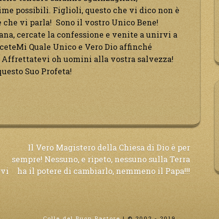
e possibili. Figlioli, questo che vi dico non è
e che vi parla! Sono il vostro Unico Bene!
tana, cercate la confessione e venite a unirvi a
eteMi Quale Unico e Vero Dio affinché
. Affrettatevi oh uomini alla vostra salvezza!
questo Suo Profeta!
Il Vero Magistero della Chiesa di Dio è per
sempre! Nessuno, e ripeto, nessuno sulla Terra
rvi
ha il potere di cambiarlo, nemmeno il Papa!!!
Colle del Buon Pastore
|
© 2002 - 2019