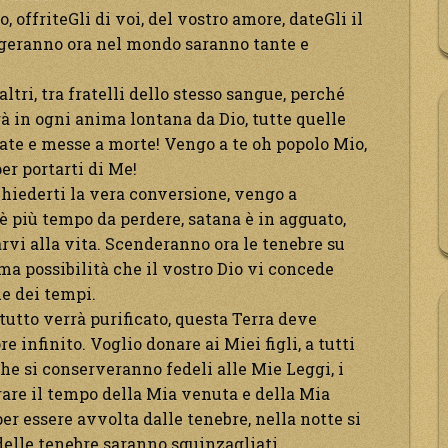
offriteGli di voi, del vostro amore, dateGli il
orgeranno ora nel mondo saranno tante e
altri, tra fratelli dello stesso sangue, perché
rà in ogni anima lontana da Dio, tutte quelle
te e messe a morte! Vengo a te oh popolo Mio,
er portarti di Me!
hiederti la vera conversione, vengo a
c’è più tempo da perdere, satana è in agguato,
vi alla vita. Scenderanno ora le tenebre su
ima possibilità che il vostro Dio vi concede
ne dei tempi.
tutto verrà purificato, questa Terra deve
 infinito. Voglio donare ai Miei figli, a tutti
he si conserveranno fedeli alle Mie Leggi, i
rare il tempo della Mia venuta e della Mia
 per essere avvolta dalle tenebre, nella notte si
delle tenebre saranno sguinzagliati,