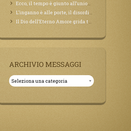
Ecco, il tempo è giunto all’unione del Padre con il figlio, non avete che da attendere pochissimo.
L’inganno è alle porte, il disordine degli ordinati urlerà perdono, ma sarà troppo tardi, il tradimento è stato grande!
Il Dio dell’Eterno Amore grida tutto il Suo bene per i Suoi,richiama a Sé i lontani, affinché si pentano e tornino a Lui:
ARCHIVIO MESSAGGI
Archivio
Messaggi