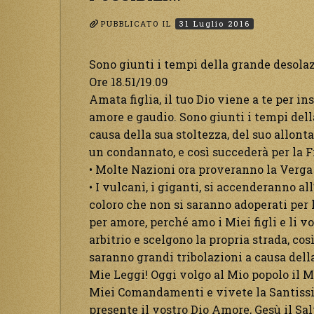
PUBBLICATO IL
31 Luglio 2016
Sono giunti i tempi della grande desolazi
Ore 18.51/19.09
Amata figlia, il tuo Dio viene a te per i
amore e gaudio. Sono giunti i tempi dell
causa della sua stoltezza, del suo allont
un condannato, e così succederà per la F
• Molte Nazioni ora proveranno la Verga 
• I vulcani, i giganti, si accenderanno al
coloro che non si saranno adoperati per
per amore, perché amo i Miei figli e li vo
arbitrio e scelgono la propria strada, così
saranno grandi tribolazioni a causa dell
Mie Leggi! Oggi volgo al Mio popolo il M
Miei Comandamenti e vivete la Santissima
presente il vostro Dio Amore, Gesù il Sal