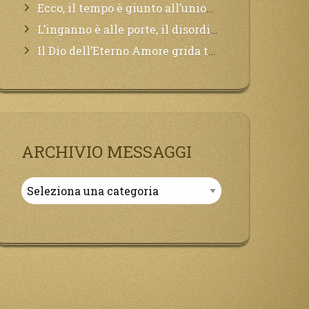
Ecco, il tempo è giunto all’unione del Padre con il figlio, non avete che da attendere pochissimo.
L’inganno è alle porte, il disordine degli ordinati urlerà perdono, ma sarà troppo tardi, il tradimento è stato grande!
Il Dio dell’Eterno Amore grida tutto il Suo bene per i Suoi,richiama a Sé i lontani, affinché si pentano e tornino a Lui:
ARCHIVIO MESSAGGI
Archivio
Messaggi