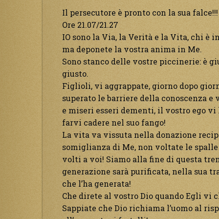
Il persecutore è pronto con la sua falce!!
Ore 21.07/21.27
IO sono la Via, la Verità e la Vita, chi è 
ma deponete la vostra anima in Me.
Sono stanco delle vostre piccinerie: è gi
giusto.
Figlioli, vi aggrappate, giorno dopo gior
superato le barriere della conoscenza e 
e miseri esseri dementi, il vostro ego vi
farvi cadere nel suo fango!
La vita va vissuta nella donazione recip
somiglianza di Me, non voltate le spalle 
volti a voi! Siamo alla fine di questa tr
generazione sarà purificata, nella sua t
che l’ha generata!
Che direte al vostro Dio quando Egli vi
Sappiate che Dio richiama l’uomo al ris