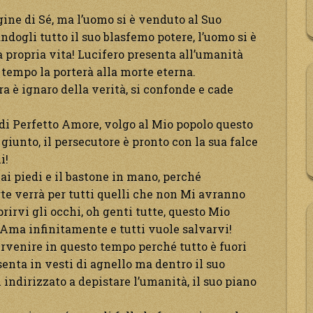
ine di Sé, ma l’uomo si è venduto al Suo
dogli tutto il suo blasfemo potere, l’uomo si è
 propria vita! Lucifero presenta all’umanità
tempo la porterà alla morte eterna.
a è ignaro della verità, si confonde e cade
 di Perfetto Amore, volgo al Mio popolo questo
è giunto, il persecutore è pronto con la sua falce
i!
i ai piedi e il bastone in mano, perché
rte verrà per tutti quelli che non Mi avranno
prirvi gli occhi, oh genti tutte, questo Mio
 Ama infinitamente e tutti vuole salvarvi!
tervenire in questo tempo perché tutto è fuori
senta in vesti di agnello ma dentro il suo
n indirizzato a depistare l’umanità, il suo piano