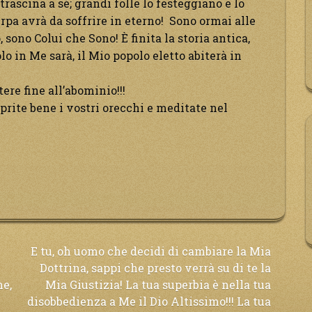
i trascina a sé; grandi folle lo festeggiano e lo
pa avrà da soffrire in eterno! Sono ormai alle
 sono Colui che Sono! È finita la storia antica,
lo in Me sarà, il Mio popolo eletto abiterà in
ere fine all’abominio!!!
aprite bene i vostri orecchi e meditate nel
E tu, oh uomo che decidi di cambiare la Mia
Dottrina, sappi che presto verrà su di te la
ne,
Mia Giustizia! La tua superbia è nella tua
disobbedienza a Me il Dio Altissimo!!! La tua