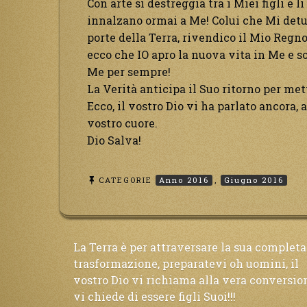
Con arte si destreggia tra i Miei figli e l
innalzano ormai a Me! Colui che Mi detur
porte della Terra, rivendico il Mio Regno,
ecco che IO apro la nuova vita in Me e so
Me per sempre!
La Verità anticipa il Suo ritorno per mett
Ecco, il vostro Dio vi ha parlato ancora, 
vostro cuore.
Dio Salva!
CATEGORIE
Anno 2016
,
Giugno 2016
Navigazione
La Terra è per attraversare la sua completa
trasformazione, preparatevi oh uomini, il
vostro Dio vi richiama alla vera conversio
articoli
vi chiede di essere figli Suoi!!!