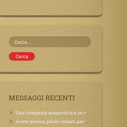
Ricerca
per:
MESSAGGI RECENTI
Una tempesta magnetica è in corso, questa generazione patirà. Il black out non tarderà ad arrivare e tutta la Terra sarà oscurata.
Avete ancora pochi istanti per convertirvi, non perdete tempo, la sciagura arriverà all’improvviso e per chi non si sarà preparato saranno dolori.