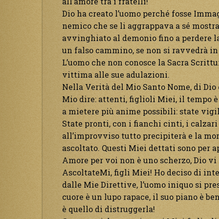
all’amore tra i fratelli!
Dio ha creato l’uomo perché fosse Immag
nemico che se li aggrappava a sé mostran
avvinghiato al demonio fino a perdere la
un falso cammino, se non si ravvedrà in 
L’uomo che non conosce la Sacra Scrittur
vittima alle sue adulazioni.
Nella Verità del Mio Santo Nome, di Dio
Mio dire: attenti, figlioli Miei, il tempo 
a mietere più anime possibili: state vigil
State pronti, con i fianchi cinti, i calzar
all’improvviso tutto precipiterà e la mo
ascoltato. Questi Miei dettati sono per a
Amore per voi non è uno scherzo, Dio vi
AscoltateMi, figli Miei! Ho deciso di in
dalle Mie Direttive, l’uomo iniquo si pre
cuore è un lupo rapace, il suo piano è be
è quello di distruggerla!