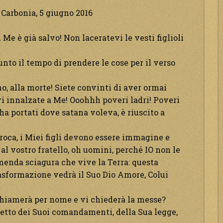
! Carbonia, 5 giugno 2016
in Me è già salvo! Non laceratevi le vesti figlioli
unto il tempo di prendere le cose per il verso
no, alla morte! Siete convinti di aver ormai
vi innalzate a Me! Ooohhh poveri ladri! Poveri
 ha portati dove satana voleva, è riuscito a
roca, i Miei figli devono essere immagine e
al vostro fratello, oh uomini, perché IO non le
emenda sciagura che vive la Terra: questa
rasformazione vedrà il Suo Dio Amore, Colui
 chiamerà per nome e vi chiederà la messe?
petto dei Suoi comandamenti, della Sua legge,