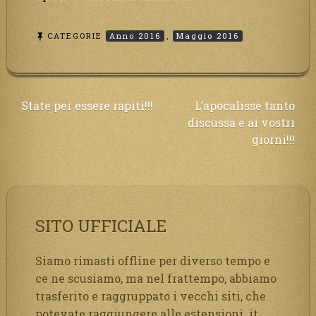
CATEGORIE
Anno 2016
,
Maggio 2016
Navigazione
State per essere rapiti!!!
L’apocalisse tanto
discussa e ai vostri
articoli
giorni!!!
SITO UFFICIALE
Siamo rimasti offline per diverso tempo e
ce ne scusiamo, ma nel frattempo, abbiamo
trasferito e raggruppato i vecchi siti, che
potevate raggiungere alle estensioni .it,