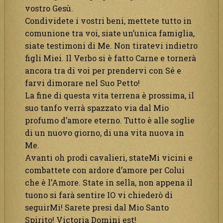
vostro Gesù.
Condividete i vostri beni, mettete tutto in
comunione tra voi, siate un’unica famiglia,
siate testimoni di Me. Non tiratevi indietro
figli Miei. Il Verbo si è fatto Carne e tornerà
ancora tra di voi per prendervi con Sé e
farvi dimorare nel Suo Petto!
La fine di questa vita terrena è prossima, il
suo tanfo verrà spazzato via dal Mio
profumo d’amore eterno. Tutto è alle soglie
di un nuovo giorno, di una vita nuova in
Me.
Avanti oh prodi cavalieri, stateMi vicini e
combattete con ardore d’amore per Colui
che è l’Amore. State in sella, non appena il
tuono si farà sentire IO vi chiederò di
seguirMi! Sarete presi dal Mio Santo
Spirito! Victoria Domini est!