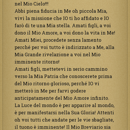
nel Mio Cielo!!!
Abbi piena fiducia in Me oh piccola Mia,
vivi la missione che IO ti ho affidato e IO
farò di te una Mia stella. Amati figli, a voi
dono il Mio Amore, a voi dono la vita in Me!
Amati Miei, procedete senza lamento
perché per voi tutto è indirizzato a Me, alla
Mia Grande rivelazione a voi nel Mio
imminente ritorno!
Amati figli, mettetevi in serio cammino
verso la Mia Patria che conoscerete prima
del Mio ritorno glorioso, perché IO vi
metterò in Me per farvi godere
anticipatamente del Mio Amore infinito.
La Luce del mondo è per apparire al mondo,
è per manifestarsi nella Sua Gloria! Attenti
oh voi tutti che andate per le vie sbagliate,
il tuono è imminente! Il Mio Breviario sia