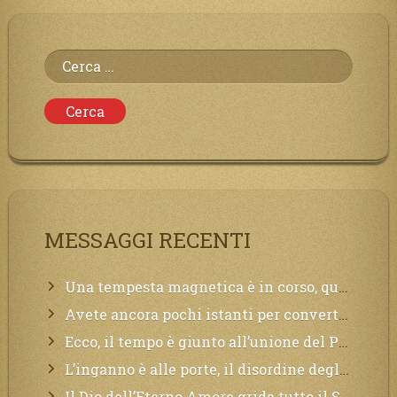
Ricerca
per:
MESSAGGI RECENTI
Una tempesta magnetica è in corso, questa generazione patirà. Il black out non tarderà ad arrivare e tutta la Terra sarà oscurata.
Avete ancora pochi istanti per convertirvi, non perdete tempo, la sciagura arriverà all’improvviso e per chi non si sarà preparato saranno dolori.
Ecco, il tempo è giunto all’unione del Padre con il figlio, non avete che da attendere pochissimo.
L’inganno è alle porte, il disordine degli ordinati urlerà perdono, ma sarà troppo tardi, il tradimento è stato grande!
Il Dio dell’Eterno Amore grida tutto il Suo bene per i Suoi,richiama a Sé i lontani, affinché si pentano e tornino a Lui: