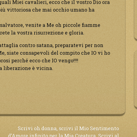
quali Miei cavalieri, ecco che il vostro Dio ora
 più vittoriosa che mai occhio umano ha
o salvatore, venite a Me oh piccole fiamme
ete la vostra risurrezione e gloria.
battaglia contro satana, preparatevi per non
Me, siate consapevoli del compito che IO vi ho
rosi perché ecco che IO vengo!!!!
ra liberazione è vicina.
Scrivi oh donna, scrivi il Mio Sentimento
d’Amore infinito per la Mia Creatura. Scrivi al