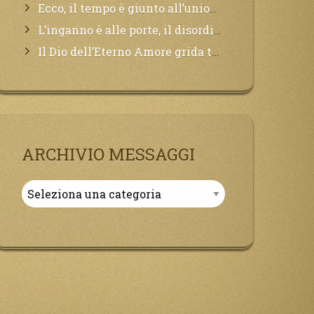
Ecco, il tempo è giunto all’unione del Padre con il figlio, non avete che da attendere pochissimo.
L’inganno è alle porte, il disordine degli ordinati urlerà perdono, ma sarà troppo tardi, il tradimento è stato grande!
Il Dio dell’Eterno Amore grida tutto il Suo bene per i Suoi,richiama a Sé i lontani, affinché si pentano e tornino a Lui:
ARCHIVIO MESSAGGI
Archivio
Messaggi