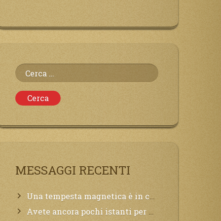
Ricerca
per:
MESSAGGI RECENTI
Una tempesta magnetica è in corso, questa generazione patirà. Il black out non tarderà ad arrivare e tutta la Terra sarà oscurata.
Avete ancora pochi istanti per convertirvi, non perdete tempo, la sciagura arriverà all’improvviso e per chi non si sarà preparato saranno dolori.