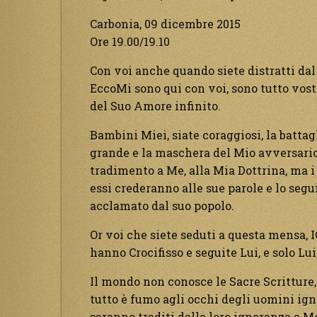
Carbonia, 09 dicembre 2015
Ore 19.00/19.10
Con voi anche quando siete distratti dal 
EccoMi sono qui con voi, sono tutto vost
del Suo Amore infinito.
Bambini Miei, siate coraggiosi, la battagl
grande e la maschera del Mio avversario 
tradimento a Me, alla Mia Dottrina, ma 
essi crederanno alle sue parole e lo seg
acclamato dal suo popolo.
Or voi che siete seduti a questa mensa, I
hanno Crocifisso e seguite Lui, e solo Lui,
Il mondo non conosce le Sacre Scritture,
tutto è fumo agli occhi degli uomini ign
saranno traditi dalla loro ignoranza a M