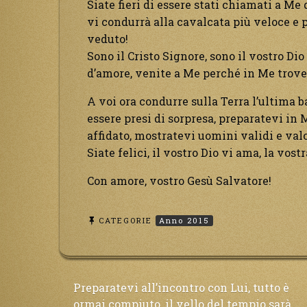
Siate fieri di essere stati chiamati a Me 
vi condurrà alla cavalcata più veloce e
veduto!
Sono il Cristo Signore, sono il vostro Di
d’amore, venite a Me perché in Me trover
A voi ora condurre sulla Terra l’ultima 
essere presi di sorpresa, preparatevi in 
affidato, mostratevi uomini validi e valo
Siate felici, il vostro Dio vi ama, la vost
Con amore, vostro Gesù Salvatore!
CATEGORIE
Anno 2015
Navigazione
Preparatevi all’incontro con Lui, tutto è
ormai compiuto, il vello del tempio sarà