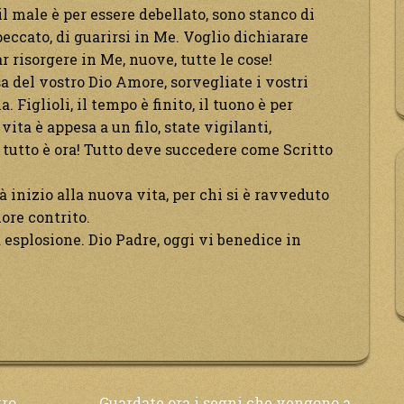
l male è per essere debellato, sono stanco di
peccato, di guarirsi in Me. Voglio dichiarare
r risorgere in Me, nuove, tutte le cose!
sa del vostro Dio Amore, sorvegliate i vostri
. Figlioli, il tempo è finito, il tuono è per
 vita è appesa a un filo, state vigilanti,
: tutto è ora! Tutto deve succedere come Scritto
 inizio alla nuova vita, per chi si è ravveduto
ore contrito.
a esplosione. Dio Padre, oggi vi benedice in
tro
Guardate ora i segni che vengono a