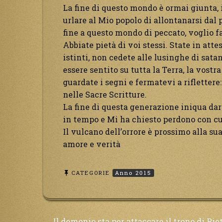
La fine di questo mondo è ormai giunta, i
urlare al Mio popolo di allontanarsi dal 
fine a questo mondo di peccato, voglio fa
Abbiate pietà di voi stessi. State in atte
istinti, non cedete alle lusinghe di satana
essere sentito su tutta la Terra, la vostra
guardate i segni e fermatevi a riflettere
nelle Sacre Scritture.
La fine di questa generazione iniqua darà
in tempo e Mi ha chiesto perdono con cu
Il vulcano dell’orrore è prossimo alla su
amore e verità
CATEGORIE
Anno 2015
Il demonio sta per attaccare il trono di Pie