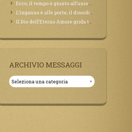
Ecco, il tempo è giunto all’unione del Padre con il figlio, non avete che da attendere pochissimo.
L’inganno è alle porte, il disordine degli ordinati urlerà perdono, ma sarà troppo tardi, il tradimento è stato grande!
Il Dio dell’Eterno Amore grida tutto il Suo bene per i Suoi,richiama a Sé i lontani, affinché si pentano e tornino a Lui:
ARCHIVIO MESSAGGI
Archivio
Messaggi