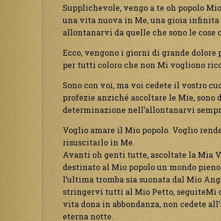
Supplichevole, vengo a te oh popolo Mio, 
una vita nuova in Me, una gioia infinita 
allontanarvi da quelle che sono le cose
Ecco, vengono i giorni di grande dolore p
per tutti coloro che non Mi vogliono ric
Sono con voi, ma voi cedete il vostro cuo
profezie anziché ascoltare le Mie, sono d
determinazione nell’allontanarvi sempr
Voglio amare il Mio popolo. Voglio rende
risuscitarlo in Me.
Avanti oh genti tutte, ascoltate la Mia
destinato al Mio popolo un mondo pieno 
l’ultima tromba sia suonata dal Mio Ange
stringervi tutti al Mio Petto, seguiteMi o
vita dona in abbondanza, non cedete all’
eterna notte.