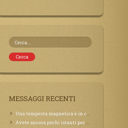
Ricerca
per:
MESSAGGI RECENTI
Una tempesta magnetica è in corso, questa generazione patirà. Il black out non tarderà ad arrivare e tutta la Terra sarà oscurata.
Avete ancora pochi istanti per convertirvi, non perdete tempo, la sciagura arriverà all’improvviso e per chi non si sarà preparato saranno dolori.