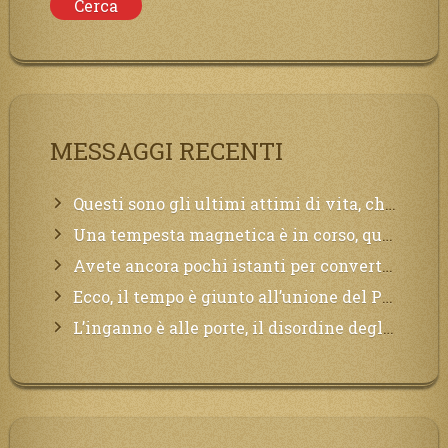
MESSAGGI RECENTI
Questi sono gli ultimi attimi di vita, chi si vuole salvare Mi chiami in suo aiuto.
Una tempesta magnetica è in corso, questa generazione patirà. Il black out non tarderà ad arrivare e tutta la Terra sarà oscurata.
Avete ancora pochi istanti per convertirvi, non perdete tempo, la sciagura arriverà all’improvviso e per chi non si sarà preparato saranno dolori.
Ecco, il tempo è giunto all’unione del Padre con il figlio, non avete che da attendere pochissimo.
L’inganno è alle porte, il disordine degli ordinati urlerà perdono, ma sarà troppo tardi, il tradimento è stato grande!