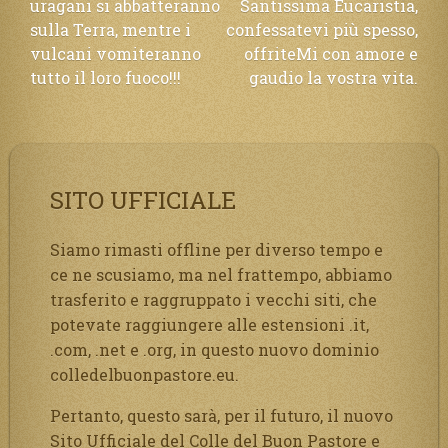
uragani si abbatteranno
Santissima Eucaristia,
sulla Terra, mentre i
confessatevi più spesso,
vulcani vomiteranno
offriteMi con amore e
tutto il loro fuoco!!!
gaudio la vostra vita.
SITO UFFICIALE
Siamo rimasti offline per diverso tempo e
ce ne scusiamo, ma nel frattempo, abbiamo
trasferito e raggruppato i vecchi siti, che
potevate raggiungere alle estensioni .it,
.com, .net e .org, in questo nuovo dominio
colledelbuonpastore.eu.
Pertanto, questo sarà, per il futuro, il nuovo
Sito Ufficiale del Colle del Buon Pastore e