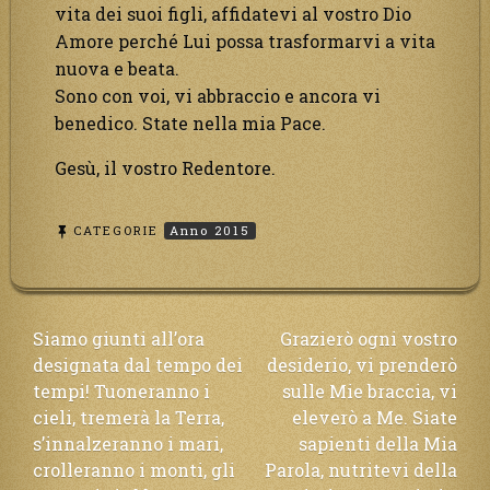
vita dei suoi figli, affidatevi al vostro Dio
Amore perché Lui possa trasformarvi a vita
nuova e beata.
Sono con voi, vi abbraccio e ancora vi
benedico. State nella mia Pace.
Gesù, il vostro Redentore.
CATEGORIE
Anno 2015
Navigazione
Siamo giunti all’ora
Grazierò ogni vostro
designata dal tempo dei
desiderio, vi prenderò
articoli
tempi! Tuoneranno i
sulle Mie braccia, vi
cieli, tremerà la Terra,
eleverò a Me. Siate
s’innalzeranno i mari,
sapienti della Mia
crolleranno i monti, gli
Parola, nutritevi della