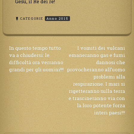
Gesù, il Re dei re!
CATEGORIE
Anno 2015
Navigazione
In questo tempo tutto
I vomiti dei vulcani
va a chiudersi: le
emaneranno gas e fumi
articoli
difficoltà ora verranno
dannosi che
grandi per gli uomini!!!
provocheranno all’uomo
problemi alla
respirazione. I mari si
rigetteranno sulla terra
e trascineranno via con
la loro potente forza
interi paesi!!!