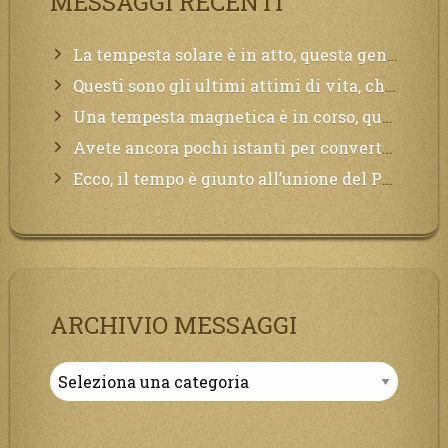
MESSAGGI RECENTI
La tempesta solare è in atto, questa generazione soffrirà molto, la Terra arderà, l’acqua sarà contaminata, il cibo non sarà più nelle vostre mense.
Questi sono gli ultimi attimi di vita, chi si vuole salvare Mi chiami in suo aiuto.
Una tempesta magnetica è in corso, questa generazione patirà. Il black out non tarderà ad arrivare e tutta la Terra sarà oscurata.
Avete ancora pochi istanti per convertirvi, non perdete tempo, la sciagura arriverà all’improvviso e per chi non si sarà preparato saranno dolori.
Ecco, il tempo è giunto all’unione del Padre con il figlio, non avete che da attendere pochissimo.
ARCHIVIO MESSAGGI
Archivio
Messaggi