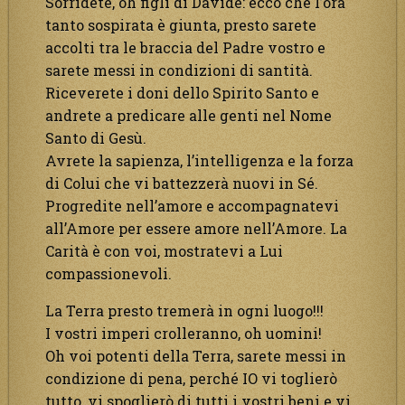
Sorridete, oh figli di Davide: ecco che l’ora
tanto sospirata è giunta, presto sarete
accolti tra le braccia del Padre vostro e
sarete messi in condizioni di santità.
Riceverete i doni dello Spirito Santo e
andrete a predicare alle genti nel Nome
Santo di Gesù.
Avrete la sapienza, l’intelligenza e la forza
di Colui che vi battezzerà nuovi in Sé.
Progredite nell’amore e accompagnatevi
all’Amore per essere amore nell’Amore. La
Carità è con voi, mostratevi a Lui
compassionevoli.
La Terra presto tremerà in ogni luogo!!!
I vostri imperi crolleranno, oh uomini!
Oh voi potenti della Terra, sarete messi in
condizione di pena, perché IO vi toglierò
tutto, vi spoglierò di tutti i vostri beni e vi