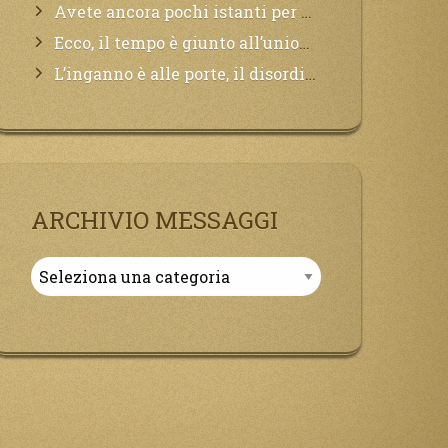
Avete ancora pochi istanti per convertirvi, non perdete tempo, la sciagura arriverà all’improvviso e per chi non si sarà preparato saranno dolori.
Ecco, il tempo è giunto all’unione del Padre con il figlio, non avete che da attendere pochissimo.
L’inganno è alle porte, il disordine degli ordinati urlerà perdono, ma sarà troppo tardi, il tradimento è stato grande!
ARCHIVIO MESSAGGI
Archivio
Messaggi