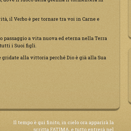
ità, il Verbo è per tornare tra voi in Carne e
 passaggio a vita nuova ed eterna nella Terra
tti i Suoi figli.
 gridate alla vittoria perché Dio è già alla Sua
Il tempo è qui finito, in cielo ora apparirà la
scritta FATIMA, e tutto entrerà nel