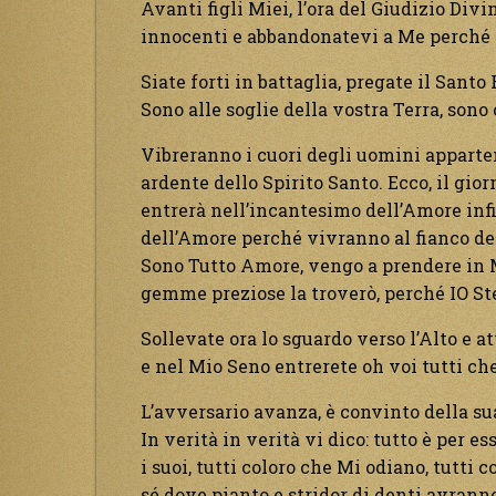
Avanti figli Miei, l’ora del Giudizio Di
innocenti e abbandonatevi a Me perché 
Siate forti in battaglia, pregate il Santo
Sono alle soglie della vostra Terra, sono
Vibreranno i cuori degli uomini apparten
ardente dello Spirito Santo. Ecco, il gior
entrerà nell’incantesimo dell’Amore infi
dell’Amore perché vivranno al fianco del
Sono Tutto Amore, vengo a prendere in Me
gemme preziose la troverò, perché IO St
Sollevate ora lo sguardo verso l’Alto e a
e nel Mio Seno entrerete oh voi tutti che
L’avversario avanza, è convinto della sua
In verità in verità vi dico: tutto è per es
i suoi, tutti coloro che Mi odiano, tutti
sé dove pianto e stridor di denti avrann