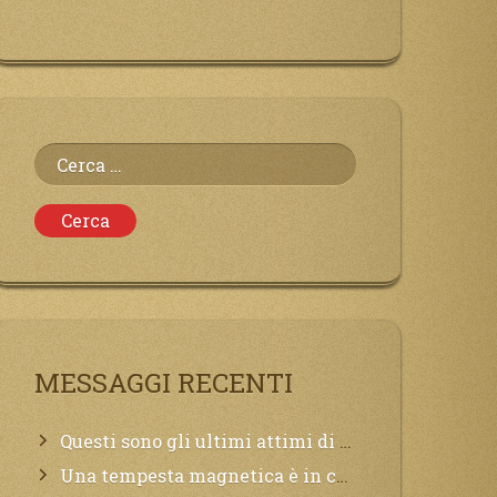
Ricerca
per:
MESSAGGI RECENTI
Questi sono gli ultimi attimi di vita, chi si vuole salvare Mi chiami in suo aiuto.
Una tempesta magnetica è in corso, questa generazione patirà. Il black out non tarderà ad arrivare e tutta la Terra sarà oscurata.