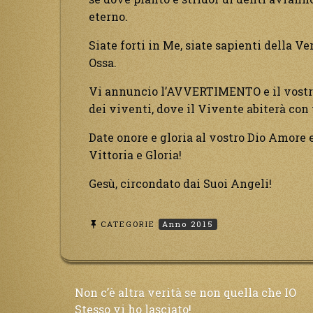
eterno.
Siate forti in Me, siate sapienti della Ver
Ossa.
Vi annuncio l’AVVERTIMENTO e il vostro
dei viventi, dove il Vivente abiterà con tu
Date onore e gloria al vostro Dio Amore e
Vittoria e Gloria!
Gesù, circondato dai Suoi Angeli!
CATEGORIE
Anno 2015
Navigazione
Non c’è altra verità se non quella che IO
Stesso vi ho lasciato!