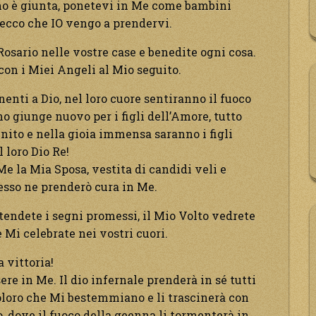
vino è giunta, ponetevi in Me come bambini
ecco che IO vengo a prendervi.
 Rosario nelle vostre case e benedite ogni cosa.
 con i Miei Angeli al Mio seguito.
enti a Dio, nel loro cuore sentiranno il fuoco
no giunge nuovo per i figli dell’Amore, tutto
nito e nella gioia immensa saranno i figli
 loro Dio Re!
 la Mia Sposa, vestita di candidi veli e
esso ne prenderò cura in Me.
ttendete i segni promessi, il Mio Volto vedrete
 Mi celebrate nei vostri cuori.
 vittoria!
sere in Me. Il dio infernale prenderà in sé tutti
 coloro che Mi bestemmiano e li trascinerà con
o, dove il fuoco della geenna li tormenterà in