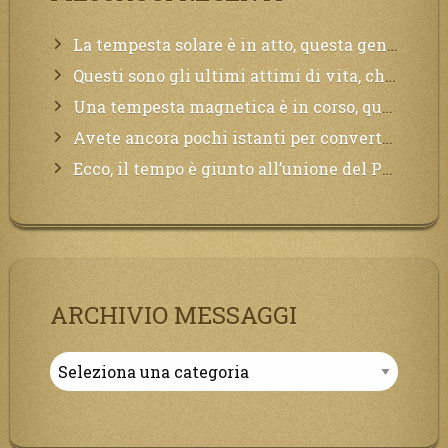
La tempesta solare è in atto, questa generazione soffrirà molto, la Terra arderà, l’acqua sarà contaminata, il cibo non sarà più nelle vostre mense.
Questi sono gli ultimi attimi di vita, chi si vuole salvare Mi chiami in suo aiuto.
Una tempesta magnetica è in corso, questa generazione patirà. Il black out non tarderà ad arrivare e tutta la Terra sarà oscurata.
Avete ancora pochi istanti per convertirvi, non perdete tempo, la sciagura arriverà all’improvviso e per chi non si sarà preparato saranno dolori.
Ecco, il tempo è giunto all’unione del Padre con il figlio, non avete che da attendere pochissimo.
ARCHIVIO MESSAGGI
Archivio
Messaggi