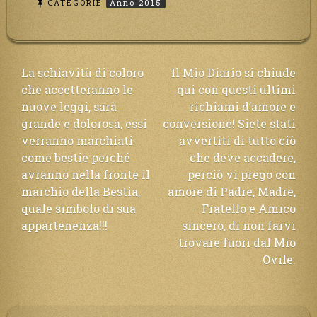
CATEGORIE
Anno 2015
Navigazione
La schiavitù di coloro
Il Mio Diario si chiude
che accetteranno le
qui con questi ultimi
articoli
nuove leggi, sarà
richiami d’amore e
grande e dolorosa, essi
conversione! Siete stati
verranno marchiati
avvertiti di tutto ciò
come bestie perché
che deve accadere,
avranno nella fronte il
perciò vi prego con
marchio della Bestia,
amore di Padre, Madre,
quale simbolo di sua
Fratello e Amico
appartenenza!!!
sincero, di non farvi
trovare fuori dal Mio
Ovile.