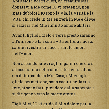
ApriteMi i vostri cuori, oh creature Mie,
donatevi a Me come IO vi pretendo, non
siate dubbiosi, IO sono la Via, la Verità e la
Vita, chi crede in Me entrerà in Me e di Me
si sazierà, nel Mio infinito amore abiterà.
Avanti figlioli, Cielo e Terra presto saranno
all’unisono e la vostra vita entrerà nuova,
sarete rivestiti di Luce e sarete amore
nell’Amore.
Non abbandonatevi agli inganni che ora si
affacceranno nella chiesa terrena; satana
sta deturpando la Mia Casa, i Miei figli
glielo permettono, sono caduti nella sua
rete, si sono fatti prendere dalla superbia e
si dirigono verso la morte eterna.
Figli Miei, IO vi grido il Mio dolore per la